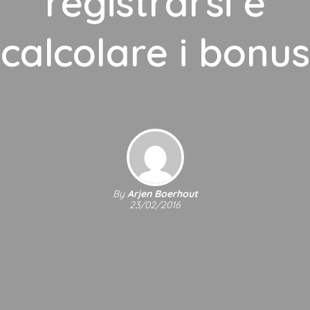
registrarsi e
calcolare i bonus
By
Arjen Boerhout
23/02/2016