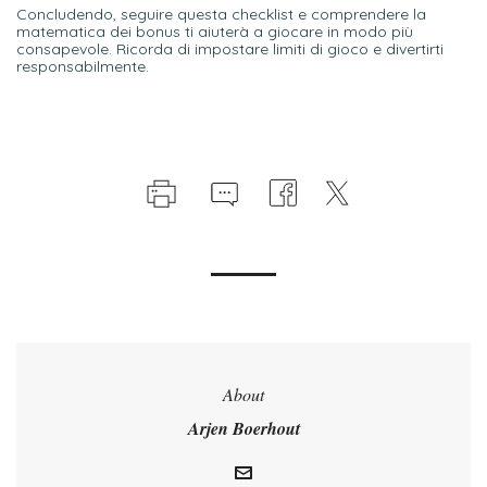
Concludendo, seguire questa checklist e comprendere la
matematica dei bonus ti aiuterà a giocare in modo più
consapevole. Ricorda di impostare limiti di gioco e divertirti
responsabilmente.
About
Arjen Boerhout