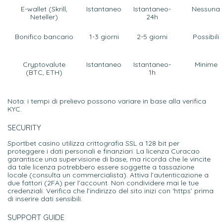
E-wallet (Skrill,
Istantaneo
Istantaneo-
Nessuna
Neteller)
24h
Bonifico bancario
1-3 giorni
2-5 giorni
Possibili
Cryptovalute
Istantaneo
Istantaneo-
Minime
(BTC, ETH)
1h
Nota: i tempi di prelievo possono variare in base alla verifica
KYC.
SECURITY
Sportbet casino utilizza crittografia SSL a 128 bit per
proteggere i dati personali e finanziari. La licenza Curacao
garantisce una supervisione di base, ma ricorda che le vincite
da tale licenza potrebbero essere soggette a tassazione
locale (consulta un commercialista). Attiva l’autenticazione a
due fattori (2FA) per l’account. Non condividere mai le tue
credenziali. Verifica che l’indirizzo del sito inizi con ‘https’ prima
di inserire dati sensibili.
SUPPORT GUIDE