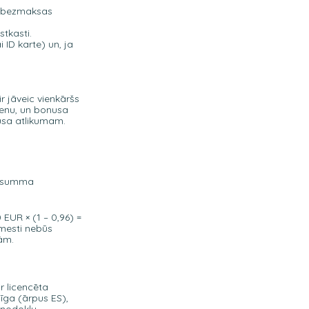
tu bezmaksas
stkasti.
 ID karte) un, ja
r jāveic vienkāršs
ienu, un bonusa
nusa atlikumam.
u summa
EUR × (1 – 0,96) =
imesti nebūs
ām.
ir licencēta
zīga (ārpus ES),