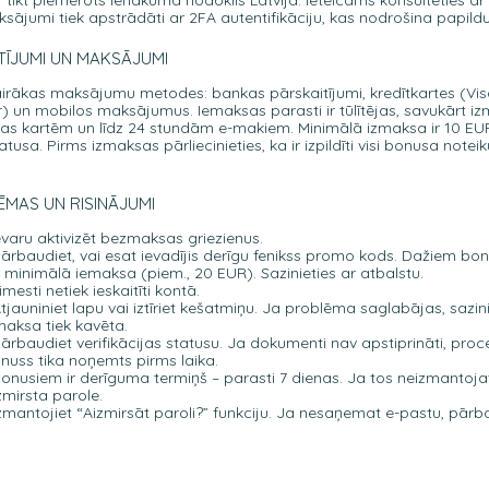
 tikt piemērots ienākuma nodoklis Latvijā. Ieteicams konsultēties a
aksājumi tiek apstrādāti ar 2FA autentifikāciju, kas nodrošina papild
TĪJUMI UN MAKSĀJUMI
airākas maksājumu metodes: bankas pārskaitījumi, kredītkartes (Vis
ler) un mobilos maksājumus. Iemaksas parasti ir tūlītējas, savukārt 
as kartēm un līdz 24 stundām e-makiem. Minimālā izmaksa ir 10 EU
tusa. Pirms izmaksas pārliecinieties, ka ir izpildīti visi bonusa notei
MAS UN RISINĀJUMI
aru aktivizēt bezmaksas griezienus.
ārbaudiet, vai esat ievadījis derīgu fenikss promo kods. Dažiem bon
minimālā iemaksa (piem., 20 EUR). Sazinieties ar atbalstu.
mesti netiek ieskaitīti kontā.
tjauniniet lapu vai iztīriet kešatmiņu. Ja problēma saglabājas, sazini
aksa tiek kavēta.
ārbaudiet verifikācijas statusu. Ja dokumenti nav apstiprināti, proc
uss tika noņemts pirms laika.
onusiem ir derīguma termiņš – parasti 7 dienas. Ja tos neizmantojat,
mirsta parole.
zmantojiet “Aizmirsāt paroli?” funkciju. Ja nesaņemat e-pastu, pārb