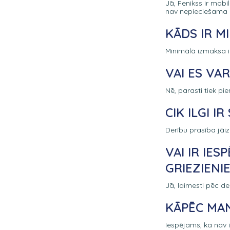
Jā, Fenikss ir mob
nav nepieciešama l
KĀDS IR M
Minimālā izmaksa i
VAI ES VA
Nē, parasti tiek pi
CIK ILGI 
Derību prasība jāiz
VAI IR IE
GRIEZIENI
Jā, laimesti pēc der
KĀPĒC MAN
Iespējams, ka nav iz