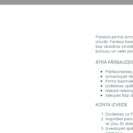
Pareiza pirmā izma
izturēt. Fenikss be
bez skaidras stratēģ
bonusu un veikt p
ĀTRĀ PĀRBAUDES
Pārliecinietie
Izmantojiet ti
Pirms bezmaks
Izvēlieties spē
Nekad nelietoj
Sekojiet līdzi
KONTA IZVEIDE
Dodieties uz F
Aizpildiet per
ar jūsu ID do
Izveidojiet sp