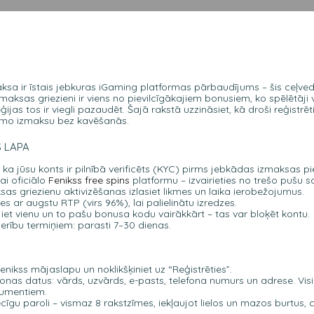
ksa ir īstais jebkuras iGaming platformas pārbaudījums – šis ceļved
zmaksas griezieni ir viens no pievilcīgākajiem bonusiem, ko spēlētāji
ijas tos ir viegli pazaudēt. Šajā rakstā uzzināsiet, kā droši reģistrēt
irmo izmaksu bez kavēšanās.
 LAPA
s, ka jūsu konts ir pilnībā verificēts (KYC) pirms jebkādas izmaksas p
kai oficiālo
Fenikss free spins
platformu – izvairieties no trešo pušu s
as griezienu aktivizēšanas izlasiet likmes un laika ierobežojumus.
les ar augstu RTP (virs 96%), lai palielinātu izredzes.
iet vienu un to pašu bonusa kodu vairākkārt – tas var bloķēt kontu.
 derību termiņiem: parasti 7–30 dienas.
enikss mājaslapu un noklikšķiniet uz “Reģistrēties”.
sonas datus: vārds, uzvārds, e-pasts, telefona numurs un adrese. Vis
kumentiem.
ēcīgu paroli – vismaz 8 rakstzīmes, iekļaujot lielos un mazos burtus, 