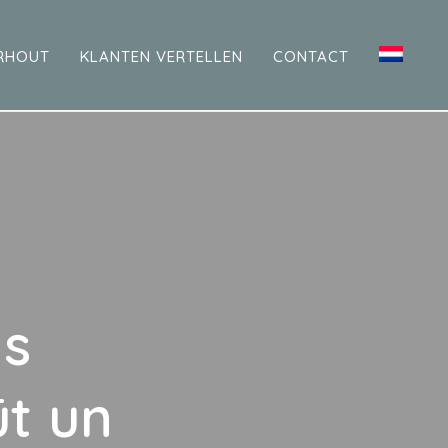
RHOUT
KLANTEN VERTELLEN
CONTACT
as
ūt un