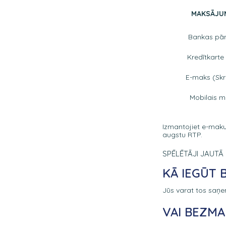
MAKSĀJUM
Bankas pār
Kredītkarte
E-maks (Skri
Mobilais 
Izmantojiet e-maku
augstu RTP.
SPĒLĒTĀJI JAUTĀ
KĀ IEGŪT 
Jūs varat tos saņem
VAI BEZMA