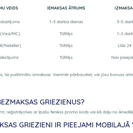
U VEIDS
IEMAKSAS ĀTRUMS
IZMAKSA
skaitījums
1–3 darba dienas
3–5 dar
 (Visa/MC)
Tūlītējs
1–2 dar
ll/Neteller)
Tūlītējs
Līdz 24
maksājums
Tūlītējs
Nav pieeja
s, lai paātrinātu izmaksas. Vienmēr pārbaudiet, vai jūsu bonuss att
BEZMAKSAS GRIEZIENUS?
t, reģistrējoties ar īpašu fenikss promo kods vai kā daļu no iknedē
KSAS GRIEZIENI IR PIEEJAMI MOBILAJĀ