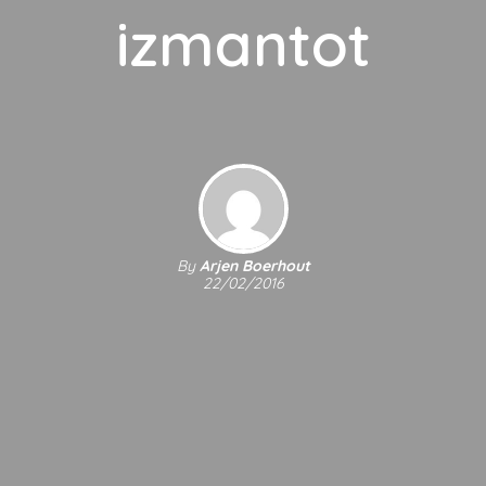
izmantot
By
Arjen Boerhout
22/02/2016