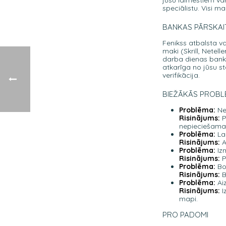
jūsu laimestiem var
speciālistu. Visi m
BANKAS PĀRSKAI
Fenikss atbalsta v
maki (Skrill, Netel
darba dienas bank
atkarīga no jūsu sta
verifikācija.
BIEŽĀKĀS PROBLĒ
Problēma:
Nev
Risinājums:
P
nepieciešama 
Problēma:
Lai
Risinājums:
A
Problēma:
Izm
Risinājums:
P
Problēma:
Bon
Risinājums:
B
Problēma:
Aiz
Risinājums:
I
mapi.
PRO PADOMI