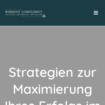
Strategien zur
Maximierung