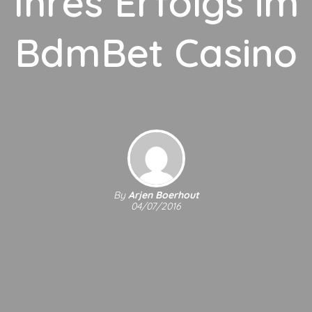
Ihres Erfolgs im
BdmBet Casino
By
Arjen Boerhout
04/07/2016