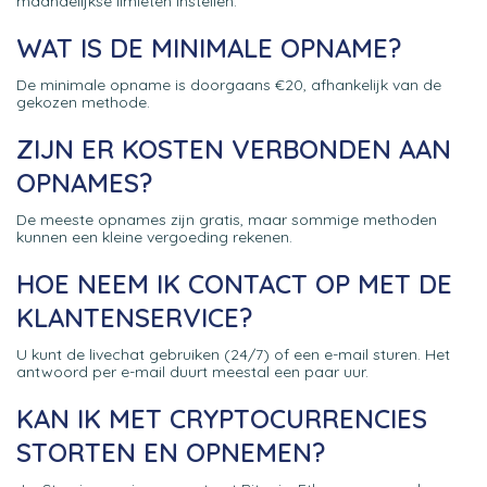
maandelijkse limieten instellen.
WAT IS DE MINIMALE OPNAME?
De minimale opname is doorgaans €20, afhankelijk van de
gekozen methode.
ZIJN ER KOSTEN VERBONDEN AAN
OPNAMES?
De meeste opnames zijn gratis, maar sommige methoden
kunnen een kleine vergoeding rekenen.
HOE NEEM IK CONTACT OP MET DE
KLANTENSERVICE?
U kunt de livechat gebruiken (24/7) of een e-mail sturen. Het
antwoord per e-mail duurt meestal een paar uur.
KAN IK MET CRYPTOCURRENCIES
STORTEN EN OPNEMEN?