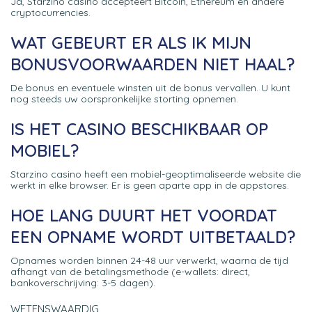
Ja, Starzino casino accepteert Bitcoin, Ethereum en andere
cryptocurrencies.
WAT GEBEURT ER ALS IK MIJN
BONUSVOORWAARDEN NIET HAAL?
De bonus en eventuele winsten uit de bonus vervallen. U kunt
nog steeds uw oorspronkelijke storting opnemen.
IS HET CASINO BESCHIKBAAR OP
MOBIEL?
Starzino casino heeft een mobiel-geoptimaliseerde website die
werkt in elke browser. Er is geen aparte app in de appstores.
HOE LANG DUURT HET VOORDAT
EEN OPNAME WORDT UITBETAALD?
Opnames worden binnen 24-48 uur verwerkt, waarna de tijd
afhangt van de betalingsmethode (e-wallets: direct,
bankoverschrijving: 3-5 dagen).
WETENSWAARDIG