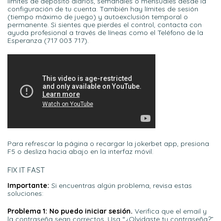
límites de depósito diarios, semanales o mensuales desde la
configuración de tu cuenta. También hay límites de sesión
(tiempo máximo de juego) y autoexclusión temporal o
permanente. Si sientes que pierdes el control, contacta con
ayuda profesional a través de líneas como el Teléfono de la
Esperanza (717 003 717).
Para refrescar la página o recargar la jokerbet app, presiona
F5 o desliza hacia abajo en la interfaz móvil.
FIX IT FAST
Importante:
Si encuentras algún problema, revisa estas
soluciones:
Problema 1: No puedo iniciar sesión.
Verifica que el email y
la contraseña sean correctos. Usa “¿Olvidaste tu contraseña?”