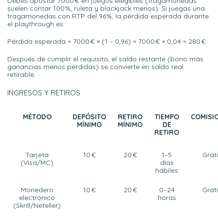
Debes apostar 7000 € en juegos elegibles (tragamonedas
suelen contar 100%, ruleta y blackjack menos). Si juegas una
tragamonedas con RTP del 96%, la pérdida esperada durante
el playthrough es:
Pérdida esperada = 7000 € × (1 – 0,96) = 7000 € × 0,04 = 280 €.
Después de cumplir el requisito, el saldo restante (bono más
ganancias menos pérdidas) se convierte en saldo real
retirable.
INGRESOS Y RETIROS
MÉTODO
DEPÓSITO
RETIRO
TIEMPO
COMISI
MÍNIMO
MÍNIMO
DE
RETIRO
Tarjeta
10 €
20 €
1–5
Grati
(Visa/MC)
días
hábiles
Monedero
10 €
20 €
0–24
Grati
electrónico
horas
(Skrill/Neteller)