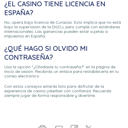
¿EL CASINO TIENE LICENCIA EN
ESPAÑA?
No, opera bajo licencia de Curazao. Esto implica que no está
bajo la supervisión de la DGOJ, pero cumple con estándares
internacionales. Las ganancias pueden estar sujetas a
impuestos en España.
¿QUÉ HAGO SI OLVIDO MI
CONTRASEÑA?
Usa la opción “¿Olvidaste tu contraseña?” en la página de
inicio de sesión. Recibirás un enlace para restablecerla en tu
correo electrónico.
Con estos consejos estarás listo para disfrutar de la
experiencia de casino jokerbet con confianza. Recuerda
siempre jugar de forma responsable y divertirte.