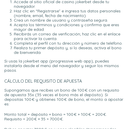
Accede al sitio oficial de casino jokerbet desde tu
navegador.
Haz clic en “Registrarse” e ingresa tus datos personales
(nombre, email, fecha de nacimiento).
Crea un nombre de usuario y contraseña segura.
Acepta los términos y condiciones y confirma que eres
mayor de edad.
Recibirás un correo de verificación; haz clic en el enlace
para activar la cuenta.
Completa el perfil con tu dirección y número de teléfono.
Realiza tu primer depósito y, si lo deseas, activa el bono
de bienvenida.
Si usas la jokerbet app (progressive web app), puedes
instalarla desde el menú del navegador y seguir los mismos
pasos.
CÁLCULO DEL REQUISITO DE APUESTA
Supongamos que recibes un bono de 100 € con un requisito
de apuesta 35x (35 veces el bono más el depósito). Si
depositas 100 € y obtienes 100 € de bono, el monto a apostar
es:
Monto total = depósito + bono = 100 € + 100 € = 200 €.
Requisito = 200 € × 35 = 7000 €.