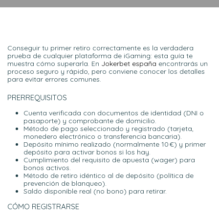
Conseguir tu primer retiro correctamente es la verdadera
prueba de cualquier plataforma de iGaming: esta guía te
muestra cómo superarla. En
Jokerbet españa
encontrarás un
proceso seguro y rápido, pero conviene conocer los detalles
para evitar errores comunes.
PRERREQUISITOS
Cuenta verificada con documentos de identidad (DNI o
pasaporte) y comprobante de domicilio.
Método de pago seleccionado y registrado (tarjeta,
monedero electrónico o transferencia bancaria).
Depósito mínimo realizado (normalmente 10 €) y primer
depósito para activar bonos si los hay.
Cumplimiento del requisito de apuesta (wager) para
bonos activos.
Método de retiro idéntico al de depósito (política de
prevención de blanqueo).
Saldo disponible real (no bono) para retirar.
CÓMO REGISTRARSE