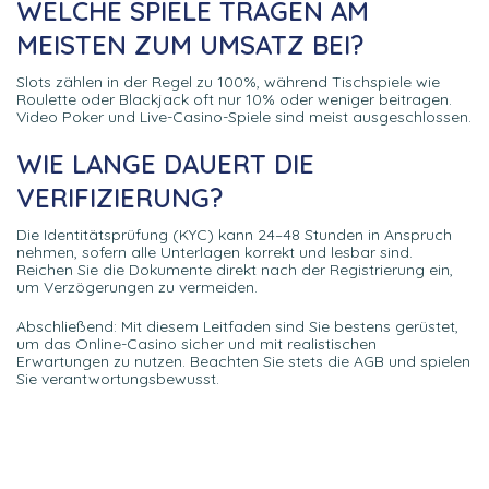
WELCHE SPIELE TRAGEN AM
MEISTEN ZUM UMSATZ BEI?
Slots zählen in der Regel zu 100%, während Tischspiele wie
Roulette oder Blackjack oft nur 10% oder weniger beitragen.
Video Poker und Live-Casino-Spiele sind meist ausgeschlossen.
WIE LANGE DAUERT DIE
VERIFIZIERUNG?
Die Identitätsprüfung (KYC) kann 24–48 Stunden in Anspruch
nehmen, sofern alle Unterlagen korrekt und lesbar sind.
Reichen Sie die Dokumente direkt nach der Registrierung ein,
um Verzögerungen zu vermeiden.
Abschließend: Mit diesem Leitfaden sind Sie bestens gerüstet,
um das Online-Casino sicher und mit realistischen
Erwartungen zu nutzen. Beachten Sie stets die AGB und spielen
Sie verantwortungsbewusst.