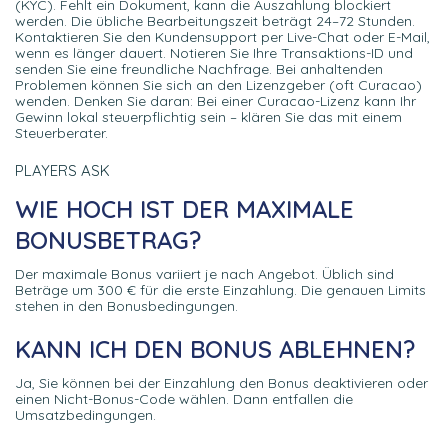
(KYC). Fehlt ein Dokument, kann die Auszahlung blockiert
werden. Die übliche Bearbeitungszeit beträgt 24–72 Stunden.
Kontaktieren Sie den Kundensupport per Live-Chat oder E-Mail,
wenn es länger dauert. Notieren Sie Ihre Transaktions-ID und
senden Sie eine freundliche Nachfrage. Bei anhaltenden
Problemen können Sie sich an den Lizenzgeber (oft Curacao)
wenden. Denken Sie daran: Bei einer Curacao-Lizenz kann Ihr
Gewinn lokal steuerpflichtig sein – klären Sie das mit einem
Steuerberater.
PLAYERS ASK
WIE HOCH IST DER MAXIMALE
BONUSBETRAG?
Der maximale Bonus variiert je nach Angebot. Üblich sind
Beträge um 300 € für die erste Einzahlung. Die genauen Limits
stehen in den Bonusbedingungen.
KANN ICH DEN BONUS ABLEHNEN?
Ja, Sie können bei der Einzahlung den Bonus deaktivieren oder
einen Nicht-Bonus-Code wählen. Dann entfallen die
Umsatzbedingungen.