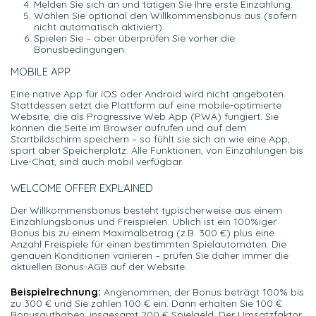
Melden Sie sich an und tätigen Sie Ihre erste Einzahlung.
Wählen Sie optional den Willkommensbonus aus (sofern
nicht automatisch aktiviert).
Spielen Sie – aber überprüfen Sie vorher die
Bonusbedingungen.
MOBILE APP
Eine native App für iOS oder Android wird nicht angeboten.
Stattdessen setzt die Plattform auf eine mobile-optimierte
Website, die als Progressive Web App (PWA) fungiert. Sie
können die Seite im Browser aufrufen und auf dem
Startbildschirm speichern – so fühlt sie sich an wie eine App,
spart aber Speicherplatz. Alle Funktionen, von Einzahlungen bis
Live-Chat, sind auch mobil verfügbar.
WELCOME OFFER EXPLAINED
Der Willkommensbonus besteht typischerweise aus einem
Einzahlungsbonus und Freispielen. Üblich ist ein 100%iger
Bonus bis zu einem Maximalbetrag (z.B. 300 €) plus eine
Anzahl Freispiele für einen bestimmten Spielautomaten. Die
genauen Konditionen variieren – prüfen Sie daher immer die
aktuellen Bonus-AGB auf der Website.
Beispielrechnung:
Angenommen, der Bonus beträgt 100% bis
zu 300 € und Sie zahlen 100 € ein. Dann erhalten Sie 100 €
Bonusguthaben, insgesamt 200 € Spielgeld. Der Umsatzfaktor