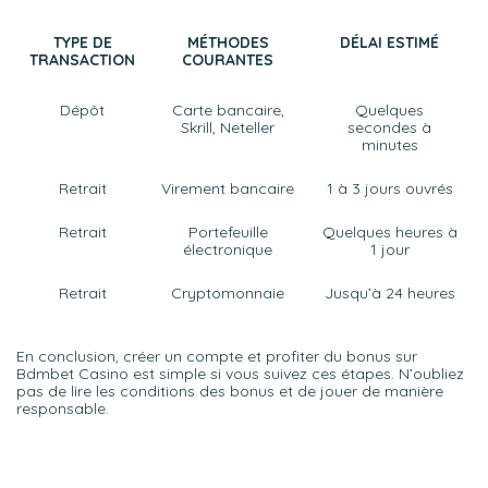
TYPE DE
MÉTHODES
DÉLAI ESTIMÉ
TRANSACTION
COURANTES
Dépôt
Carte bancaire,
Quelques
Skrill, Neteller
secondes à
minutes
Retrait
Virement bancaire
1 à 3 jours ouvrés
Retrait
Portefeuille
Quelques heures à
électronique
1 jour
Retrait
Cryptomonnaie
Jusqu’à 24 heures
En conclusion, créer un compte et profiter du bonus sur
Bdmbet Casino est simple si vous suivez ces étapes. N’oubliez
pas de lire les conditions des bonus et de jouer de manière
responsable.