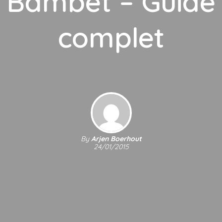
Bdmbet – Guide
complet
By
Arjen Boerhout
24/01/2015