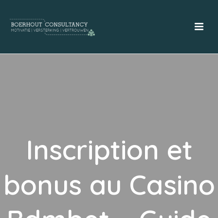
Inscription et
bonus au Casino