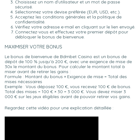
Choisissez un nom d’utilisateur et un mot de passe
sécurisé.
Sélectionnez votre devise préférée (EUR, USD, etc.).
Acceptez les conditions générales et la politique de
confidentialité.
Vérifiez votre adresse e-mail en cliquant sur le lien envoyé.
Connectez-vous et effectuez votre premier dépôt pour
débloquer le bonus de bienvenue.
MAXIMISER VOTRE BONUS
Le bonus de bienvenue de Bdmbet Casino est un bonus de
dépôt de 100 % jusqu’à 200 €, avec une exigence de mise de
30x le montant du bonus. Pour calculer le montant total à
miser avant de retirer les gains :
Formule : Montant du bonus × Exigence de mise = Total des
mises nécessaires
Exemple : Vous déposez 100 €, vous recevez 100 € de bonus.
Total des mises = 100 € × 30 = 3 000 €. Vous devez miser 3
000 € sur les jeux éligibles avant de pouvoir retirer vos gains.
Regardez cette vidéo pour une explication détaillée :