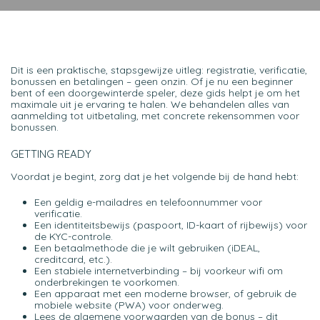
Dit is een praktische, stapsgewijze uitleg: registratie, verificatie,
bonussen en betalingen – geen onzin. Of je nu een beginner
bent of een doorgewinterde speler, deze gids helpt je om het
maximale uit je ervaring te halen. We behandelen alles van
aanmelding tot uitbetaling, met concrete rekensommen voor
bonussen.
GETTING READY
Voordat je begint, zorg dat je het volgende bij de hand hebt:
Een geldig e-mailadres en telefoonnummer voor
verificatie.
Een identiteitsbewijs (paspoort, ID-kaart of rijbewijs) voor
de KYC-controle.
Een betaalmethode die je wilt gebruiken (iDEAL,
creditcard, etc.).
Een stabiele internetverbinding – bij voorkeur wifi om
onderbrekingen te voorkomen.
Een apparaat met een moderne browser, of gebruik de
mobiele website (PWA) voor onderweg.
Lees de algemene voorwaarden van de bonus – dit