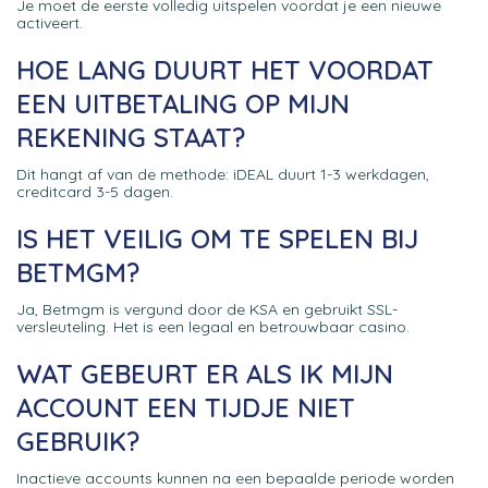
Je moet de eerste volledig uitspelen voordat je een nieuwe
activeert.
HOE LANG DUURT HET VOORDAT
EEN UITBETALING OP MIJN
REKENING STAAT?
Dit hangt af van de methode: iDEAL duurt 1-3 werkdagen,
creditcard 3-5 dagen.
IS HET VEILIG OM TE SPELEN BIJ
BETMGM?
Ja, Betmgm is vergund door de KSA en gebruikt SSL-
versleuteling. Het is een legaal en betrouwbaar casino.
WAT GEBEURT ER ALS IK MIJN
ACCOUNT EEN TIJDJE NIET
GEBRUIK?
Inactieve accounts kunnen na een bepaalde periode worden