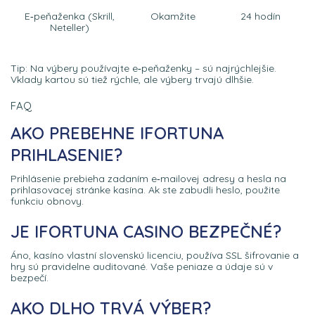
E‑peňaženka (Skrill,
Okamžite
24 hodín
Neteller)
Tip: Na výbery používajte e‑peňaženky – sú najrýchlejšie.
Vklady kartou sú tiež rýchle, ale výbery trvajú dlhšie.
FAQ
AKO PREBEHNE IFORTUNA
PRIHLASENIE?
Prihlásenie prebieha zadaním e‑mailovej adresy a hesla na
prihlasovacej stránke kasína. Ak ste zabudli heslo, použite
funkciu obnovy.
JE IFORTUNA CASINO BEZPEČNÉ?
Áno, kasíno vlastní slovenskú licenciu, používa SSL šifrovanie a
hry sú pravidelne auditované. Vaše peniaze a údaje sú v
bezpečí.
AKO DLHO TRVÁ VÝBER?