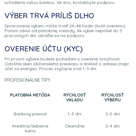
schválená vašou bankou. Ak áno, kontaktujte podporu.
VÝBER TRVÁ PRÍLIŠ DLHO
Spracovanie výberu môže trvať 24–48 hodín (kvôli overeniu).
Potom závisí od platobnej metódy. Ak výber neprišiel do 5
pracovných dní, obráťte sa na podporu.
OVERENIE ÚČTU (KYC)
Pri prvom výbere budete požiadaní o overenie totožnosti.
Odošlite sken občianskeho preukazu a doklad o adrese (napr.
účet za energie). Proces zvyčajne trvá 1–3 dni.
PROFESIONÁLNE TIPY
PLATOBNÁ METÓDA
RÝCHLOSŤ
RÝCHLOSŤ
VKLADU
VÝBERU
Bankový prevod
1–3 dni
3–5 dní
Kreditná/debetná
Okamžite
2–4 dni
karta