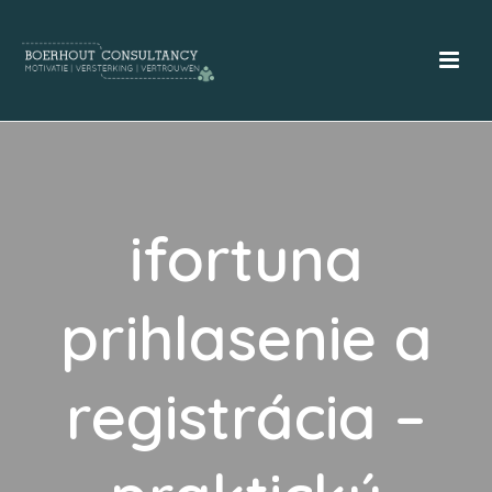
ifortuna
prihlasenie a
registrácia –