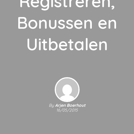
Registreren,
Bonussen en
Uitbetalen
By
Arjen Boerhout
16/05/2015