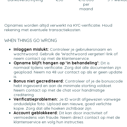
per
maand
Opnames worden altijd verwerkt na KYC-verificatie. Houd
rekening met eventuele transactiekosten.
WHEN THINGS GO WRONG
Inloggen mislukt:
Controleer je gebruikersnaam en
wachtwoord. Gebruik de ‘Wachtwoord vergeten’-link of
neem contact op met de klantenservice.
Opname blijft hangen op ‘in behandeling’:
Dit is
normaal tijdens verificatie. Zorg dat alle documenten zijn
geüpload. Neem na 48 uur contact op als er geen update
is.
Bonus niet gecrediteerd:
Controleer of je de bonuscode
hebt ingevoerd en aan de minimale storting voldoet.
Neem contact op met de chat voor handmatige
creditering.
Verificatieproblemen:
Je ID wordt afgewezen vanwege
onduidelijke foto. Upload een nieuwe, goed verlichte
kopie. Zorg dat alle hoeken zichtbaar zijn.
Account geblokkeerd:
Dit kan door inactiviteit of
vermoedens van fraude. Neem direct contact op met de
klantenservice en volg hun instructies.