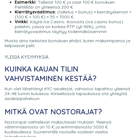
Esimerkki:
Talletat 100 € ja saat 100 € bonuksen.
Pelitililläsi on yhteensä 200 €.
Kierrätysvaatimus:
(talletus + bonus) × kierrätyskerroin =
(100 € + 100 €) × 35 = 7000 €.
Vinkki:
Käytä Ice Casino -bonusta (ice casino bonus)
peleihin, joissa on korkea RTP (yli 96%), jotta
kierrätysvaatimus täyttyy todennäköisemmin.
Muista aina tarkistaa bonuksen ehdot, kuten maksimipanos ja
kelpaavat pelit.
YLEISIÄ KYSYMYKSIÄ
KUINKA KAUAN TILIN
VAHVISTAMINEN KESTÄÄ?
Kun olet lähettänyt KYC-asiakirjat, vahvistus tapahtuu yleensä
24–48 tunnin kuluessa. Kiireellisissä tapauksissa ota yhteyttä
asiakaspalveluun.
MITKÄ OVAT NOSTORAJAT?
Nostorajat vaihtelevat maksutavan mukaan. Yleensä
vähimmäisnosto on 10 € ja enimmäisnosto 5000 €
kuukaudessa. Suuremmille nostoille voidaan vaatia
lisävahvistuksia.