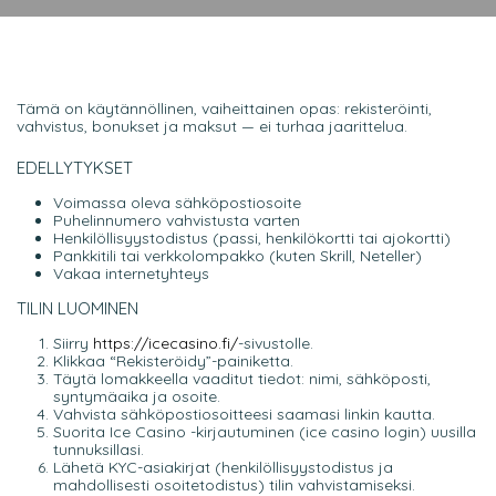
Tämä on käytännöllinen, vaiheittainen opas: rekisteröinti,
vahvistus, bonukset ja maksut — ei turhaa jaarittelua.
EDELLYTYKSET
Voimassa oleva sähköpostiosoite
Puhelinnumero vahvistusta varten
Henkilöllisyystodistus (passi, henkilökortti tai ajokortti)
Pankkitili tai verkkolompakko (kuten Skrill, Neteller)
Vakaa internetyhteys
TILIN LUOMINEN
Siirry
https://icecasino.fi/
-sivustolle.
Klikkaa “Rekisteröidy”-painiketta.
Täytä lomakkeella vaaditut tiedot: nimi, sähköposti,
syntymäaika ja osoite.
Vahvista sähköpostiosoitteesi saamasi linkin kautta.
Suorita Ice Casino -kirjautuminen (ice casino login) uusilla
tunnuksillasi.
Lähetä KYC-asiakirjat (henkilöllisyystodistus ja
mahdollisesti osoitetodistus) tilin vahvistamiseksi.