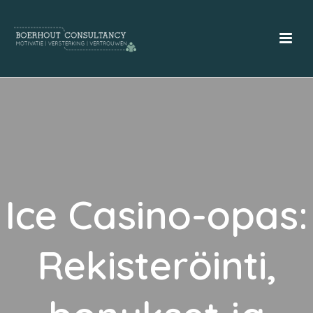
Ice Casino-opas:
Rekisteröinti,