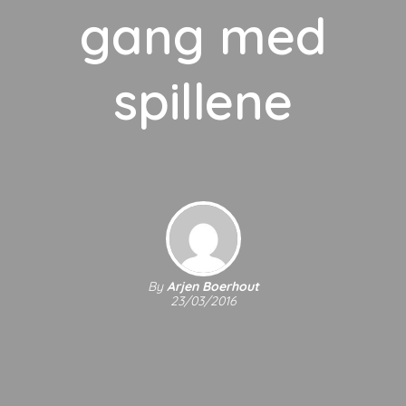
gang med
spillene
By
Arjen Boerhout
23/03/2016