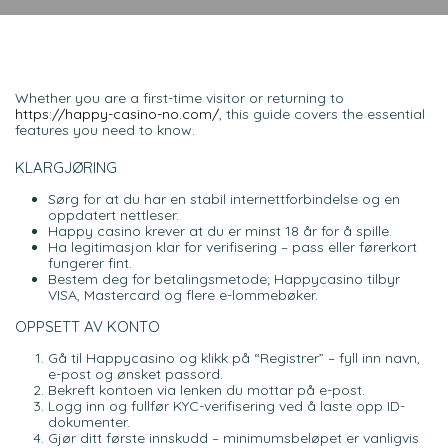
Whether you are a first-time visitor or returning to
https://happy-casino-no.com/
, this guide covers the essential
features you need to know.
KLARGJØRING
Sørg for at du har en stabil internettforbindelse og en
oppdatert nettleser.
Happy casino krever at du er minst 18 år for å spille.
Ha legitimasjon klar for verifisering – pass eller førerkort
fungerer fint.
Bestem deg for betalingsmetode; Happycasino tilbyr
VISA, Mastercard og flere e-lommebøker.
OPPSETT AV KONTO
Gå til Happycasino og klikk på “Registrer” – fyll inn navn,
e-post og ønsket passord.
Bekreft kontoen via lenken du mottar på e-post.
Logg inn og fullfør KYC-verifisering ved å laste opp ID-
dokumenter.
Gjør ditt første innskudd – minimumsbeløpet er vanligvis