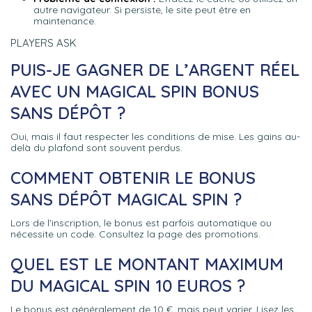
autre navigateur. Si persiste, le site peut être en
maintenance.
PLAYERS ASK
PUIS-JE GAGNER DE L’ARGENT RÉEL
AVEC UN MAGICAL SPIN BONUS
SANS DÉPÔT ?
Oui, mais il faut respecter les conditions de mise. Les gains au-
delà du plafond sont souvent perdus.
COMMENT OBTENIR LE BONUS
SANS DÉPÔT MAGICAL SPIN ?
Lors de l’inscription, le bonus est parfois automatique ou
nécessite un code. Consultez la page des promotions.
QUEL EST LE MONTANT MAXIMUM
DU MAGICAL SPIN 10 EUROS ?
Le bonus est généralement de 10 €, mais peut varier. Lisez les