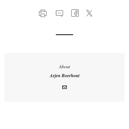
About
Arjen Boerhout