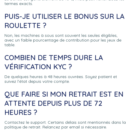
termes exacts.
PUIS-JE UTILISER LE BONUS SUR LA
ROULETTE ?
Non, les machines à sous sont souvent les seules éligibles,
avec un faible pourcentage de contribution pour les jeux de
table.
COMBIEN DE TEMPS DURE LA
VÉRIFICATION KYC ?
De quelques heures à 48 heures ouvrées. Soyez patient et
suivez l’état depuis votre compte.
QUE FAIRE SI MON RETRAIT EST EN
ATTENTE DEPUIS PLUS DE 72
HEURES ?
Contactez le support. Certains délais sont mentionnés dans la
politique de retrait. Relancez par email si nécessaire.