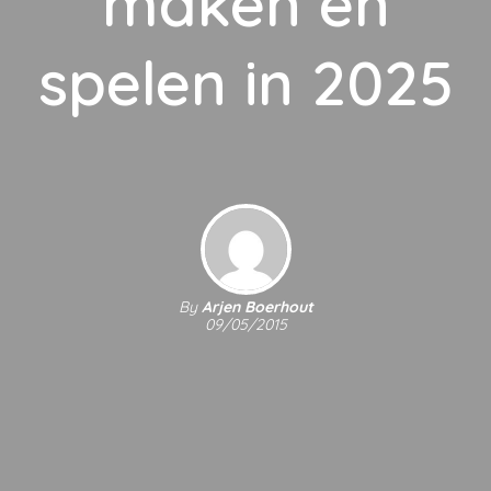
maken en
spelen in 2025
By
Arjen Boerhout
09/05/2015