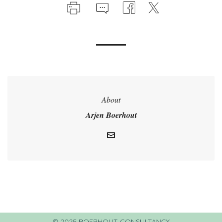
About
Arjen Boerhout
© 2025 BOERHOUT CONSULTANCY