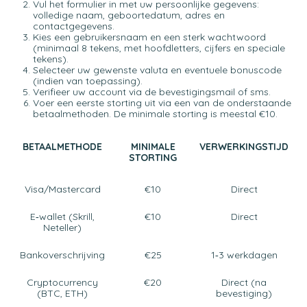
Vul het formulier in met uw persoonlijke gegevens:
volledige naam, geboortedatum, adres en
contactgegevens.
Kies een gebruikersnaam en een sterk wachtwoord
(minimaal 8 tekens, met hoofdletters, cijfers en speciale
tekens).
Selecteer uw gewenste valuta en eventuele bonuscode
(indien van toepassing).
Verifieer uw account via de bevestigingsmail of sms.
Voer een eerste storting uit via een van de onderstaande
betaalmethoden. De minimale storting is meestal €10.
BETAALMETHODE
MINIMALE
VERWERKINGSTIJD
STORTING
Visa/Mastercard
€10
Direct
E‑wallet (Skrill,
€10
Direct
Neteller)
Bankoverschrijving
€25
1‑3 werkdagen
Cryptocurrency
€20
Direct (na
(BTC, ETH)
bevestiging)