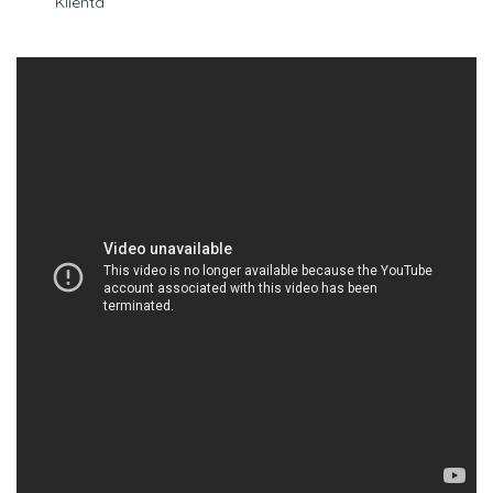
Klienta