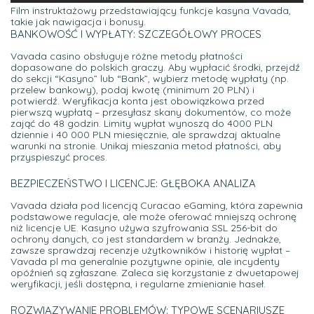
Film instruktażowy przedstawiający funkcje kasyna Vavada,
takie jak nawigacja i bonusy.
BANKOWOŚĆ I WYPŁATY: SZCZEGÓŁOWY PROCES
Vavada casino obsługuje różne metody płatności
dopasowane do polskich graczy. Aby wypłacić środki, przejdź
do sekcji “Kasyno” lub “Bank”, wybierz metodę wypłaty (np.
przelew bankowy), podaj kwotę (minimum 20 PLN) i
potwierdź. Weryfikacja konta jest obowiązkowa przed
pierwszą wypłatą – przesyłasz skany dokumentów, co może
zająć do 48 godzin. Limity wypłat wynoszą do 4000 PLN
dziennie i 40 000 PLN miesięcznie, ale sprawdzaj aktualne
warunki na stronie. Unikaj mieszania metod płatności, aby
przyspieszyć proces.
BEZPIECZEŃSTWO I LICENCJE: GŁĘBOKA ANALIZA
Vavada działa pod licencją Curacao eGaming, która zapewnia
podstawowe regulacje, ale może oferować mniejszą ochronę
niż licencje UE. Kasyno używa szyfrowania SSL 256-bit do
ochrony danych, co jest standardem w branży. Jednakże,
zawsze sprawdzaj recenzje użytkowników i historię wypłat –
Vavada pl ma generalnie pozytywne opinie, ale incydenty
opóźnień są zgłaszane. Zaleca się korzystanie z dwuetapowej
weryfikacji, jeśli dostępna, i regularne zmienianie haseł.
ROZWIĄZYWANIE PROBLEMÓW: TYPOWE SCENARIUSZE