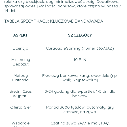
ruletka czy blackjack, aby minimalizować straty. Dodatkowo,
sprawdzaj okresy ważności bonusów, które często wynoszą 7-
14 dni.
TABELA SPECYFIKACJI: KLUCZOWE DANE VAVADA
ASPEKT
SZCZEGÓŁY
Licencja
Curacao eGaming (numer 365/JAZ)
Minimalny
10 PLN
Depozyt
Metody
Przelewy bankowe, karty, e-portfele (np.
Płatności
Skrill), kryptowaluty
Średni Czas
0-24 godziny dla e-portfeli, 1-5 dni dla
Wypłaty
banków
Oferta Gier
Ponad 3000 tytułów: automaty, gry
stołowe, na żywo
Wsparcie
Czat na żywo 24/7, e-mail, FAQ