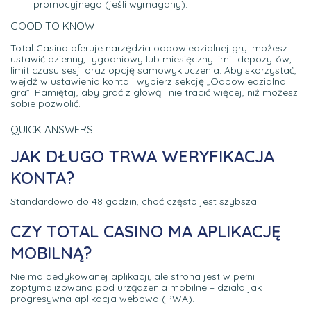
promocyjnego (jeśli wymagany).
GOOD TO KNOW
Total Casino oferuje narzędzia odpowiedzialnej gry: możesz
ustawić dzienny, tygodniowy lub miesięczny limit depozytów,
limit czasu sesji oraz opcję samowykluczenia. Aby skorzystać,
wejdź w ustawienia konta i wybierz sekcję „Odpowiedzialna
gra”. Pamiętaj, aby grać z głową i nie tracić więcej, niż możesz
sobie pozwolić.
QUICK ANSWERS
JAK DŁUGO TRWA WERYFIKACJA
KONTA?
Standardowo do 48 godzin, choć często jest szybsza.
CZY TOTAL CASINO MA APLIKACJĘ
MOBILNĄ?
Nie ma dedykowanej aplikacji, ale strona jest w pełni
zoptymalizowana pod urządzenia mobilne – działa jak
progresywna aplikacja webowa (PWA).