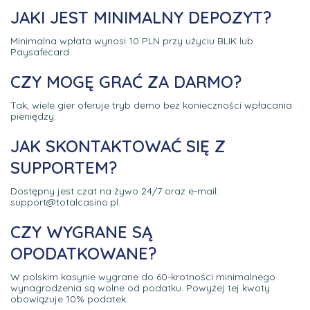
JAKI JEST MINIMALNY DEPOZYT?
Minimalna wpłata wynosi 10 PLN przy użyciu BLIK lub
Paysafecard.
CZY MOGĘ GRAĆ ZA DARMO?
Tak, wiele gier oferuje tryb demo bez konieczności wpłacania
pieniędzy.
JAK SKONTAKTOWAĆ SIĘ Z
SUPPORTEM?
Dostępny jest czat na żywo 24/7 oraz e-mail:
support@totalcasino.pl.
CZY WYGRANE SĄ
OPODATKOWANE?
W polskim kasynie wygrane do 60-krotności minimalnego
wynagrodzenia są wolne od podatku. Powyżej tej kwoty
obowiązuje 10% podatek.