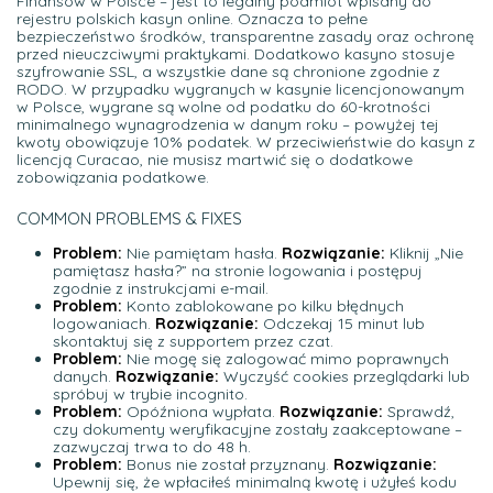
Finansów w Polsce – jest to legalny podmiot wpisany do
rejestru polskich kasyn online. Oznacza to pełne
bezpieczeństwo środków, transparentne zasady oraz ochronę
przed nieuczciwymi praktykami. Dodatkowo kasyno stosuje
szyfrowanie SSL, a wszystkie dane są chronione zgodnie z
RODO. W przypadku wygranych w kasynie licencjonowanym
w Polsce, wygrane są wolne od podatku do 60-krotności
minimalnego wynagrodzenia w danym roku – powyżej tej
kwoty obowiązuje 10% podatek. W przeciwieństwie do kasyn z
licencją Curacao, nie musisz martwić się o dodatkowe
zobowiązania podatkowe.
COMMON PROBLEMS & FIXES
Problem:
Nie pamiętam hasła.
Rozwiązanie:
Kliknij „Nie
pamiętasz hasła?” na stronie logowania i postępuj
zgodnie z instrukcjami e-mail.
Problem:
Konto zablokowane po kilku błędnych
logowaniach.
Rozwiązanie:
Odczekaj 15 minut lub
skontaktuj się z supportem przez czat.
Problem:
Nie mogę się zalogować mimo poprawnych
danych.
Rozwiązanie:
Wyczyść cookies przeglądarki lub
spróbuj w trybie incognito.
Problem:
Opóźniona wypłata.
Rozwiązanie:
Sprawdź,
czy dokumenty weryfikacyjne zostały zaakceptowane –
zazwyczaj trwa to do 48 h.
Problem:
Bonus nie został przyznany.
Rozwiązanie:
Upewnij się, że wpłaciłeś minimalną kwotę i użyłeś kodu