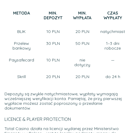
METODA
MIN.
MIN.
CZAS
DEPOZYT
WYPŁATA
WYPŁATY
BLIK
10 PLN
20 PLN
natychmiast
Przelew
30 PLN
50 PLN
1–3 dni
bankowy
robocze
Paysafecard
10 PLN
nie
—
dotyczy
Skrill
20 PLN
20 PLN
do 24 h
Depozyty są zwykle natychmiastowe, wypłaty wymagają
wcześniejszej weryfikacji konta. Pamiętaj, że przy pierwszej
wypłacie możesz zostać poproszony o przesłanie
dokumentów.
LICENCE & PLAYER PROTECTION
Total Casino działa na licencji wydanej przez Ministerstwo