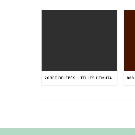
20BET BELÉPÉS – TELJES ÚTMUTATÓ A REGISZTRÁCIÓTÓL A KIFIZETÉSIG