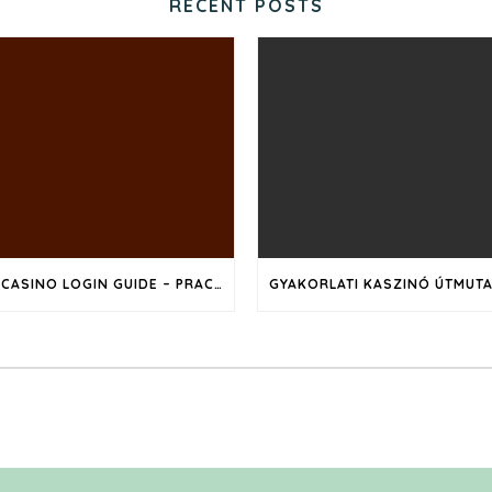
RECENT POSTS
888 CASINO LOGIN GUIDE – PRACTICAL TIPS AND BONUS MATH