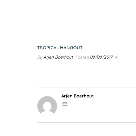
TROPICAL HANGOUT
By
Arjen Boerhout
Posted
08/08/2017
In
Arjen Boerhout