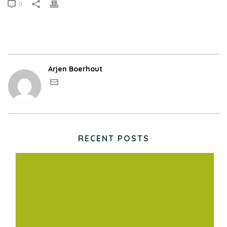
0
Arjen Boerhout
RECENT POSTS