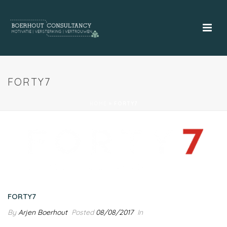
FORTY7
HOME
»
FORTY7
FORTY7
By
Arjen Boerhout
Posted
08/08/2017
In