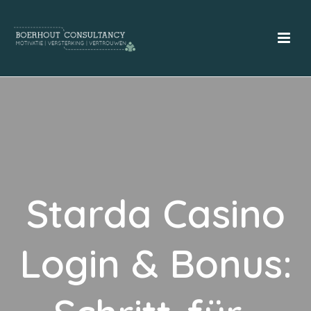
Starda Casino
Login & Bonus: