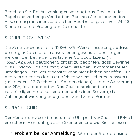
Beachten Sie: Bei Auszahlungen verlangt das Casino in der
Regel eine vorherige Verifikation. Rechnen Sie bei der ersten
Auszahlung mit einer zusätzlichen Bearbeitungszeit von 24–48
Stunden für die Prüfung der Dokumente.
SECURITY OVERVIEW
Die Seite verwendet eine 128-Bit-SSL-Verschlüsselung, sodass
alle Login-Daten und Transaktionen geschützt übertragen
werden. Der Betreiber besitzt eine Curaçao-Lizenz (Nr.
1668/JAZ). Aus deutscher Sicht ist zu beachten, dass Gewinne
aus Curaçao-Casinos möglicherweise der Einkommensteuer
unterliegen – ein Steuerberater kann hier Klarheit schaffen. Für
den Starda casino login empfehlen wir ein sicheres Passwort
(mindestens 12 Zeichen mit Sonderzeichen) und die Aktivierung
der 2FA, falls angeboten. Das Casino speichert keine
vollständigen Kreditkartendaten auf seinen Servern; die
Zahlungsabwicklung erfolgt über zertifizierte Partner.
SUPPORT GUIDE
Der Kundenservice ist rund um die Uhr per Live-Chat und E-Mail
erreichbar. Hier fünf typische Szenarien und wie Sie sie lösen:
Problem bei der Anmeldung:
Wenn der Starda casino