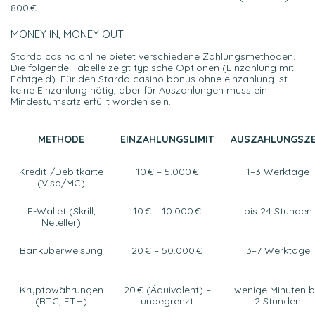
800 €.
MONEY IN, MONEY OUT
Starda casino online bietet verschiedene Zahlungsmethoden.
Die folgende Tabelle zeigt typische Optionen (Einzahlung mit
Echtgeld). Für den Starda casino bonus ohne einzahlung ist
keine Einzahlung nötig, aber für Auszahlungen muss ein
Mindestumsatz erfüllt worden sein.
METHODE
EINZAHLUNGSLIMIT
AUSZAHLUNGSZE
Kredit-/Debitkarte
10 € – 5.000 €
1–3 Werktage
(Visa/MC)
E-Wallet (Skrill,
10 € – 10.000 €
bis 24 Stunden
Neteller)
Banküberweisung
20 € – 50.000 €
3–7 Werktage
Kryptowährungen
20 € (Äquivalent) –
wenige Minuten b
(BTC, ETH)
unbegrenzt
2 Stunden