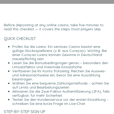
Before depositing at any online casino, take five minutes to
read this checklist — it covers the steps most players skip.
QUICK CHECKLIST
Prüfen Sie die Lizenz: Ein seriöses Casino besitzt eine
gültige Glücksspiellizenz (z. B. aus Curaçao). Wichtig: Bei
einer Curaçao-Lizenz können Gewinne in Deutschland
steuerpflichtig sein.
Lesen Sie die Bonusbedingungen genau – besonders den
Umsatzfaktor und maximale Einsatzhöhe.
Verifizieren Sie Ihr Konto frühzeitig: Reichen Sie Ausweis-
und Adressnachweise ein, bevor Sie eine Auszahlung
beantragen.
Wählen Sie eine bequeme Zahlungsmethode – achten Sie
auf Limits und Bearbeitungszeiten.
Aktivieren Sie die Zwei-Faktor-Authentifizierung (2FA), falls
verfügbar, für mehr Sicherheit.
Testen Sie den Kundenservice vor der ersten Einzahlung –
schreiben Sie eine kurze Frage im Live-Chat.
STEP-BY-STEP SIGN-UP