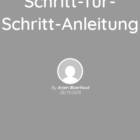
Schritt-für-
Schritt-Anleitung
By
Arjen Boerhout
28/11/2015