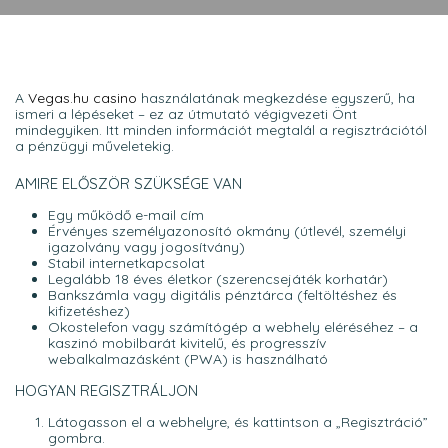
A
Vegas.hu casino
használatának megkezdése egyszerű, ha
ismeri a lépéseket – ez az útmutató végigvezeti Önt
mindegyiken. Itt minden információt megtalál a regisztrációtól
a pénzügyi műveletekig.
AMIRE ELŐSZÖR SZÜKSÉGE VAN
Egy működő e-mail cím
Érvényes személyazonosító okmány (útlevél, személyi
igazolvány vagy jogosítvány)
Stabil internetkapcsolat
Legalább 18 éves életkor (szerencsejáték korhatár)
Bankszámla vagy digitális pénztárca (feltöltéshez és
kifizetéshez)
Okostelefon vagy számítógép a webhely eléréséhez – a
kaszinó mobilbarát kivitelű, és progresszív
webalkalmazásként (PWA) is használható
HOGYAN REGISZTRÁLJON
Látogasson el a webhelyre, és kattintson a „Regisztráció”
gombra.