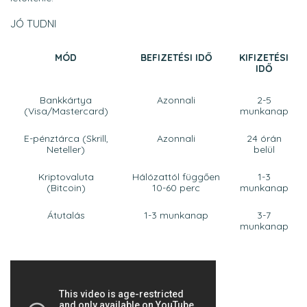
JÓ TUDNI
MÓD
BEFIZETÉSI IDŐ
KIFIZETÉSI
IDŐ
Bankkártya
Azonnali
2-5
(Visa/Mastercard)
munkanap
E-pénztárca (Skrill,
Azonnali
24 órán
Neteller)
belül
Kriptovaluta
Hálózattól függően
1-3
(Bitcoin)
10-60 perc
munkanap
Átutalás
1-3 munkanap
3-7
munkanap