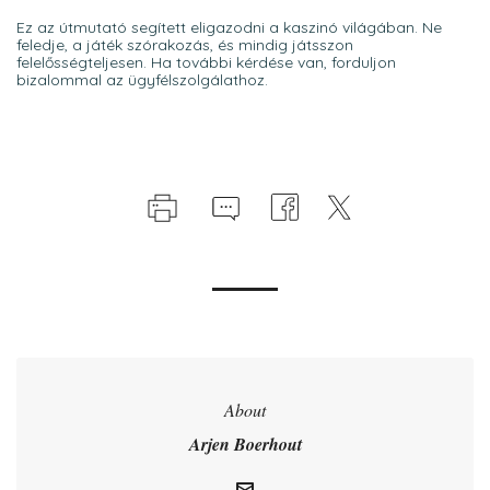
Ez az útmutató segített eligazodni a kaszinó világában. Ne
feledje, a játék szórakozás, és mindig játsszon
felelősségteljesen. Ha további kérdése van, forduljon
bizalommal az ügyfélszolgálathoz.
About
Arjen Boerhout