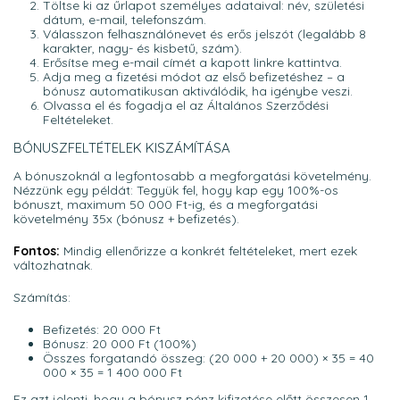
Töltse ki az űrlapot személyes adataival: név, születési
dátum, e-mail, telefonszám.
Válasszon felhasználónevet és erős jelszót (legalább 8
karakter, nagy- és kisbetű, szám).
Erősítse meg e-mail címét a kapott linkre kattintva.
Adja meg a fizetési módot az első befizetéshez – a
bónusz automatikusan aktiválódik, ha igénybe veszi.
Olvassa el és fogadja el az Általános Szerződési
Feltételeket.
BÓNUSZFELTÉTELEK KISZÁMÍTÁSA
A bónuszoknál a legfontosabb a megforgatási követelmény.
Nézzünk egy példát: Tegyük fel, hogy kap egy 100%-os
bónuszt, maximum 50 000 Ft-ig, és a megforgatási
követelmény 35x (bónusz + befizetés).
Fontos:
Mindig ellenőrizze a konkrét feltételeket, mert ezek
változhatnak.
Számítás:
Befizetés: 20 000 Ft
Bónusz: 20 000 Ft (100%)
Összes forgatandó összeg: (20 000 + 20 000) × 35 = 40
000 × 35 = 1 400 000 Ft
Ez azt jelenti, hogy a bónusz pénz kifizetése előtt összesen 1