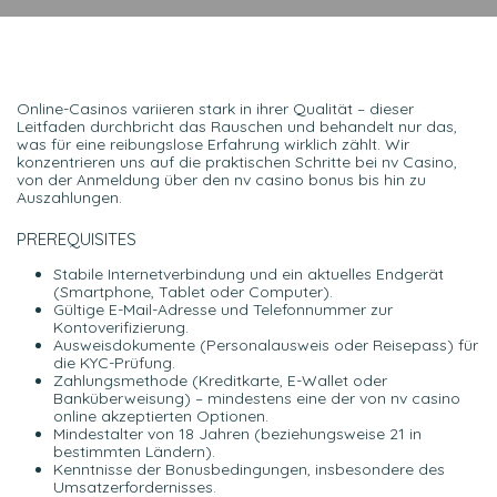
Online-Casinos variieren stark in ihrer Qualität – dieser
Leitfaden durchbricht das Rauschen und behandelt nur das,
was für eine reibungslose Erfahrung wirklich zählt. Wir
konzentrieren uns auf die praktischen Schritte bei nv Casino,
von der Anmeldung über den nv casino bonus bis hin zu
Auszahlungen.
PREREQUISITES
Stabile Internetverbindung und ein aktuelles Endgerät
(Smartphone, Tablet oder Computer).
Gültige E-Mail-Adresse und Telefonnummer zur
Kontoverifizierung.
Ausweisdokumente (Personalausweis oder Reisepass) für
die KYC-Prüfung.
Zahlungsmethode (Kreditkarte, E-Wallet oder
Banküberweisung) – mindestens eine der von nv casino
online akzeptierten Optionen.
Mindestalter von 18 Jahren (beziehungsweise 21 in
bestimmten Ländern).
Kenntnisse der Bonusbedingungen, insbesondere des
Umsatzerfordernisses.