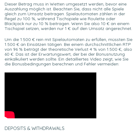
Dieser Betrag muss in Wetten umgesetzt werden, bevor eine
Auszahlung möglich ist. Beachten Sie, dass nicht alle Spiele
gleich zum Umsatz beitragen. Spielautomaten zählen in der
Regel zu 100 %, während Tischspiele wie Roulette oder
Blackjack nur zu 10 % beitragen. Wenn Sie also 10 € an einem
Tischspiel setzen, werden nur 1 € auf den Umsatz angerechnet.
Um die 1.500 € rein mit Spielautomaten zu erfüllen, müssten Sie
1.500 € an Einsätzen tätigen. Bei einem durchschnittlichen RTP
von 96 % beträgt der theoretische Verlust 4 % von 1.500 €, also
60 €. Das ist der Erwartungswert, der bei der Bonusnutzung
einkalkuliert werden sollte. Ein detailliertes Video zeigt, wie Sie
die Bonusbedingungen berechnen und Fehler vermeiden:
DEPOSITS & WITHDRAWALS