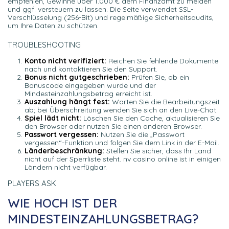
empfehlen, Gewinne über 1.000 € dem Finanzamt zu melden
und ggf. versteuern zu lassen. Die Seite verwendet SSL-
Verschlüsselung (256-Bit) und regelmäßige Sicherheitsaudits,
um Ihre Daten zu schützen.
TROUBLESHOOTING
Konto nicht verifiziert:
Reichen Sie fehlende Dokumente
nach und kontaktieren Sie den Support.
Bonus nicht gutgeschrieben:
Prüfen Sie, ob ein
Bonuscode eingegeben wurde und der
Mindesteinzahlungsbetrag erreicht ist.
Auszahlung hängt fest:
Warten Sie die Bearbeitungszeit
ab; bei Überschreitung wenden Sie sich an den Live-Chat.
Spiel lädt nicht:
Löschen Sie den Cache, aktualisieren Sie
den Browser oder nutzen Sie einen anderen Browser.
Passwort vergessen:
Nutzen Sie die „Passwort
vergessen“-Funktion und folgen Sie dem Link in der E-Mail.
Länderbeschränkung:
Stellen Sie sicher, dass Ihr Land
nicht auf der Sperrliste steht. nv casino online ist in einigen
Ländern nicht verfügbar.
PLAYERS ASK
WIE HOCH IST DER
MINDESTEINZAHLUNGSBETRAG?