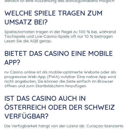
danach ist eine Auszahlung des Bonusguthabens möglich.
WELCHE SPIELE TRAGEN ZUM
UMSATZ BEI?
Spielautomaten tragen in der Regel zu 100 % bei, während
Tischspiele und Live-Casino-Spiele oft nur 10 % beitragen.
Lesen Sie die AGB genau.
BIETET DAS CASINO EINE MOBILE
APP?
nv Casino online ist als mobile-optimierte Website oder als
progressive Web-App (PWA) nutzbar. Eine native App wird
nicht angeboten; Sie können die Seite einfach im Browser
öffnen und zum Startbildschirm hinzufügen.
IST DAS CASINO AUCH IN
ÖSTERREICH ODER DER SCHWEIZ
VERFÜGBAR?
Die Verfügbarkeit hängt von der Lizenz ab. Curaçao-lizenzierte