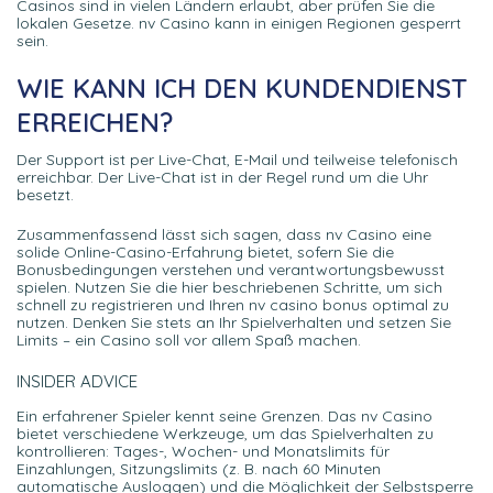
Casinos sind in vielen Ländern erlaubt, aber prüfen Sie die
lokalen Gesetze. nv Casino kann in einigen Regionen gesperrt
sein.
WIE KANN ICH DEN KUNDENDIENST
ERREICHEN?
Der Support ist per Live-Chat, E-Mail und teilweise telefonisch
erreichbar. Der Live-Chat ist in der Regel rund um die Uhr
besetzt.
Zusammenfassend lässt sich sagen, dass nv Casino eine
solide Online-Casino-Erfahrung bietet, sofern Sie die
Bonusbedingungen verstehen und verantwortungsbewusst
spielen. Nutzen Sie die hier beschriebenen Schritte, um sich
schnell zu registrieren und Ihren nv casino bonus optimal zu
nutzen. Denken Sie stets an Ihr Spielverhalten und setzen Sie
Limits – ein Casino soll vor allem Spaß machen.
INSIDER ADVICE
Ein erfahrener Spieler kennt seine Grenzen. Das nv Casino
bietet verschiedene Werkzeuge, um das Spielverhalten zu
kontrollieren: Tages-, Wochen- und Monatslimits für
Einzahlungen, Sitzungslimits (z. B. nach 60 Minuten
automatische Ausloggen) und die Möglichkeit der Selbstsperre