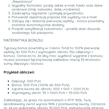
„Rejestracja”.
Wypełnij formularz: podaj adres e-mail, hasło oraz dane
osobowe (imię, nazwisko, datę urodzenia).
Zaakceptuj regulamin i politykę prywatności.
Potwierdź rejestrację poprzez link wysłany na e-mail.
Zaloguj się i dokonaj pierwszej wpłaty – bonus powitalny
zostanie automatycznie dodany.
Przejdź weryfikację tożsamości – prześlij skan dowodu
osobistego lub paszportu.
MATEMATYKA BONUSU
Typowy bonus powitalny w Casino Total to 100% pierwszej
wpłaty do 500 PLN z wymogiem obrotu 35x (depozyt +
bonus). Oznacza to, że aby móc wypłacić wygrane z bonusu,
musisz postawić łączną kwotę zakładów równą 35-krotności
sumy depozytu i bonusu.
Przykład obliczeń:
Depozyt: 500 PLN
Bonus: 500 PLN (100% do 500 PLN)
Łączna kwota do obrotu: 500 + 500 = 1000 PLN
Wymagany obrót: 35 × 1000 PLN = 35 000 PLN
Zakładając, że grasz na automatach o RTP 96%, Twój
spodziewany zwrot wynosi 96% z postawionej kwoty. Oznacza
to, że po wykonaniu obrotu 35 000 PLN, statystycznie stracisz