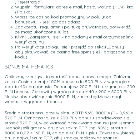
„Rejestracja”.
Wypełnij formularz: adres e-mail, hasło, waluta (PLN), kraj
(Polska).
Wpisz ice casino kod promocyjny w polu „Kod
bonusowy” – jeśli go posiadasz.
Zaakceptuj regulamin i politykę prywatności, potwierdź,
że masz ukończone 18 lat.
Kliknij „Zarejestruj się” – na podany e-mail otrzymasz link
weryfikacyjny.
Po weryfikacji zaloguj się i przejdź do sekcji „Bonusy”,
aby aktywować ice casino free spins (jeśli dołączone do
kodu).
BONUS MATHEMATICS
Obliczmy rzeczywistą wartość bonusu powitalnego. Załóżmy,
że Ice Casino oferuje 100% bonusu do 500 PLN z wymogiem
obrotu 40x na bonusie. Deponujesz 200 PLN i otrzymujesz 200
PLN bonusu. Całkowity wymóg obrotu = 40 × 200 = 8000 PLN.
Musisz obstawić łącznie 8000 PLN, zanim będziesz mógł
wypłacić wygrane z bonusu.
Średnia strata przy grze w sloty z RTP 96%: 8000 × (1 – 0,96) =
320 PLN. Oznacza to, że z 200 PLN bonusu spodziewasz się
stracić 320 PLN, więc wartość oczekiwana bonusu jest ujemna.
Jednak jeśli grasz w gry z wysokim RTP (np. 98%), strata =
8000 × 0,02 = 160 PLN, co daje 40 PLN zysku. Zawsze wybieraj
gry o najwyższym RTP, aby zmaksymalizować szanse.