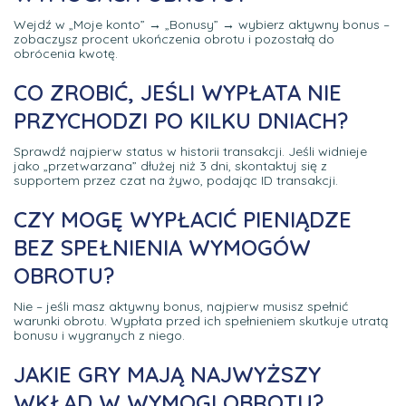
Wejdź w „Moje konto” → „Bonusy” → wybierz aktywny bonus –
zobaczysz procent ukończenia obrotu i pozostałą do
obrócenia kwotę.
CO ZROBIĆ, JEŚLI WYPŁATA NIE
PRZYCHODZI PO KILKU DNIACH?
Sprawdź najpierw status w historii transakcji. Jeśli widnieje
jako „przetwarzana” dłużej niż 3 dni, skontaktuj się z
supportem przez czat na żywo, podając ID transakcji.
CZY MOGĘ WYPŁACIĆ PIENIĄDZE
BEZ SPEŁNIENIA WYMOGÓW
OBROTU?
Nie – jeśli masz aktywny bonus, najpierw musisz spełnić
warunki obrotu. Wypłata przed ich spełnieniem skutkuje utratą
bonusu i wygranych z niego.
JAKIE GRY MAJĄ NAJWYŻSZY
WKŁAD W WYMOGI OBROTU?