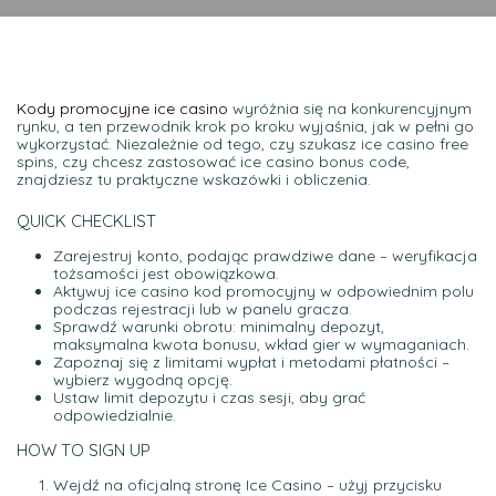
Kody promocyjne ice casino
wyróżnia się na konkurencyjnym
rynku, a ten przewodnik krok po kroku wyjaśnia, jak w pełni go
wykorzystać. Niezależnie od tego, czy szukasz ice casino free
spins, czy chcesz zastosować ice casino bonus code,
znajdziesz tu praktyczne wskazówki i obliczenia.
QUICK CHECKLIST
Zarejestruj konto, podając prawdziwe dane – weryfikacja
tożsamości jest obowiązkowa.
Aktywuj ice casino kod promocyjny w odpowiednim polu
podczas rejestracji lub w panelu gracza.
Sprawdź warunki obrotu: minimalny depozyt,
maksymalna kwota bonusu, wkład gier w wymaganiach.
Zapoznaj się z limitami wypłat i metodami płatności –
wybierz wygodną opcję.
Ustaw limit depozytu i czas sesji, aby grać
odpowiedzialnie.
HOW TO SIGN UP
Wejdź na oficjalną stronę Ice Casino – użyj przycisku