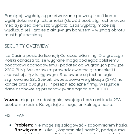
Pamiętaj: wypłaty są przetwarzane po weryfikacji konta –
wyślij dokumenty tożsamości (dowód osobisty, rachunek za
media) przed pierwszą wypłatą. Czas wypłaty może się
wydłużyć, jeśli grałeś z aktywnym bonusem – wymóg obrotu
musi być spełniony.
SECURITY OVERVIEW
Ice Casino posiada licencję Curacao eGaming. Dla graczy z
Polski oznacza to, że wygrane mogą podlegać polskiemu
podatkowi dochodowemu (podatek od wygranych powyżej
2280 PLN). Wskazówka: prowadź ewidencję transakcji i
skonsultuj się z księgowym. Stosowane są technologie
szyfrowania SSL 256-bit, dwuetapowa weryfikacja (2FA) na
koncie oraz audyty RTP przez niezależne firmy. Wszystkie
dane osobowe są przechowywane zgodnie z RODO.
Ważne:
nigdy nie udostępniaj swojego hasła ani kodu 2FA
osobom trzecim. Korzystaj z silnego, unikalnego hasła.
FIX IT FAST
Problem:
Nie mogę się zalogować – zapomniałem hasła.
Rozwiązanie:
Kliknij „Zapomniałeś hasła?”, podaj e-mail i