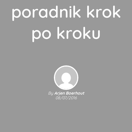
poradnik krok
po kroku
By
Arjen Boerhout
08/07/2016