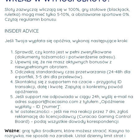
Sloty zazwyczaj wliczają się w 100%, gry stołowe (blackjack,
ruletka) mogą mieć tylko 5-10%, a obstawianie sportowe 0%.
Czytaj regulamin bonusu.
INSIDER ADVICE
Jeśli Twoja wypłata się opóźnia, wykonaj następujące kroki:
Sprawdź, czy konto jest w pełni zweryfikowane
(dokumenty tożsamości i potwierdzenie adresu).
Upewnij się, że nie masz aktywnych bonusów z
niewypełnionym obrotem.
Odczekaj standardowy czas przetwarzania (24-48h dla
e-portfeli, 3-5 dni dla przelewów).
Skontaktuj się z supportem na czacie – przygotuj ID
transakcji, datę i kwotę. Zapytaj o konkretny powód
opóźnienia.
Jeśli support nie odpowiada w ciągu 24h, wyślij e-mail na
adres support@icecasino.com z tytułem „Opóźnienie
wypłaty – ID: [numer]”.
W ostateczności – jeśli nie ma reakcji przez 7 dni, zgłoś
reklamację do licencjodawcy (Curacao Gaming Control
Board) – podaj wszystkie dowody korespondencji.
Ważne:
graj tylko środkami, które możesz stracić. Kasyno to
rozrywka, nie sposób na zarobek. Ustal dzienny limit strat i