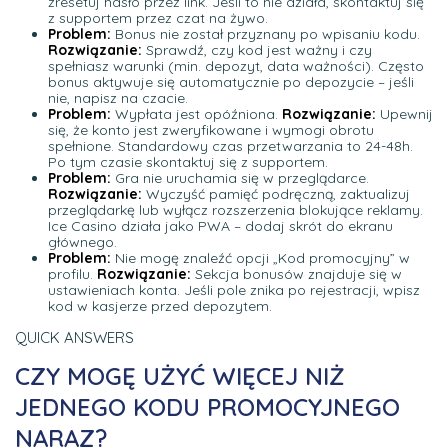
zresetuj hasło przez link. Jeśli to nie działa, skontaktuj się
z supportem przez czat na żywo.
Problem:
Bonus nie został przyznany po wpisaniu kodu.
Rozwiązanie:
Sprawdź, czy kod jest ważny i czy
spełniasz warunki (min. depozyt, data ważności). Często
bonus aktywuje się automatycznie po depozycie – jeśli
nie, napisz na czacie.
Problem:
Wypłata jest opóźniona.
Rozwiązanie:
Upewnij
się, że konto jest zweryfikowane i wymogi obrotu
spełnione. Standardowy czas przetwarzania to 24-48h.
Po tym czasie skontaktuj się z supportem.
Problem:
Gra nie uruchamia się w przeglądarce.
Rozwiązanie:
Wyczyść pamięć podręczną, zaktualizuj
przeglądarkę lub wyłącz rozszerzenia blokujące reklamy.
Ice Casino działa jako PWA – dodaj skrót do ekranu
głównego.
Problem:
Nie mogę znaleźć opcji „Kod promocyjny” w
profilu.
Rozwiązanie:
Sekcja bonusów znajduje się w
ustawieniach konta. Jeśli pole znika po rejestracji, wpisz
kod w kasjerze przed depozytem.
QUICK ANSWERS
CZY MOGĘ UŻYĆ WIĘCEJ NIŻ
JEDNEGO KODU PROMOCYJNEGO
NARAZ?