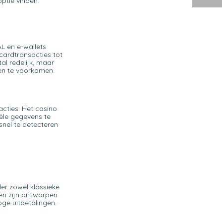
ptie vinden.
L en e-wallets
cardtransacties tot
l redelijk, maar
gen te voorkomen.
acties. Het casino
ële gegevens te
snel te detecteren
r zowel klassieke
len zijn ontworpen
ge uitbetalingen.