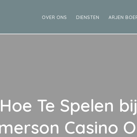
OVER ONS
DIENSTEN
ARJEN BOE
Hoe Te Spelen bi
erson Casino On