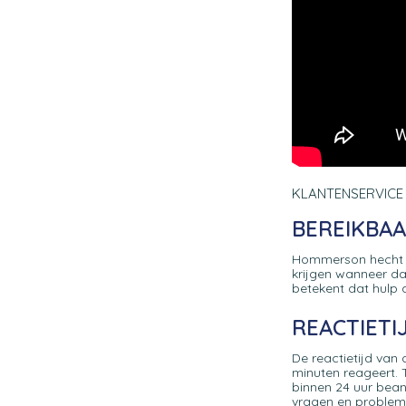
KLANTENSERVICE
BEREIKBAA
Hommerson hecht v
krijgen wanneer dat
betekent dat hulp a
REACTIETI
De reactietijd van
minuten reageert. 
binnen 24 uur bea
vragen en problemen