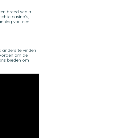
een breed scala
echte casino’s,
panning van een
 anders te vinden
ntworpen om de
kans bieden om