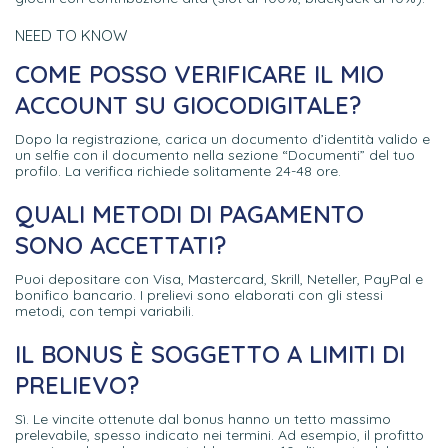
NEED TO KNOW
COME POSSO VERIFICARE IL MIO
ACCOUNT SU GIOCODIGITALE?
Dopo la registrazione, carica un documento d’identità valido e
un selfie con il documento nella sezione “Documenti” del tuo
profilo. La verifica richiede solitamente 24-48 ore.
QUALI METODI DI PAGAMENTO
SONO ACCETTATI?
Puoi depositare con Visa, Mastercard, Skrill, Neteller, PayPal e
bonifico bancario. I prelievi sono elaborati con gli stessi
metodi, con tempi variabili.
IL BONUS È SOGGETTO A LIMITI DI
PRELIEVO?
Sì. Le vincite ottenute dal bonus hanno un tetto massimo
prelevabile, spesso indicato nei termini. Ad esempio, il profitto