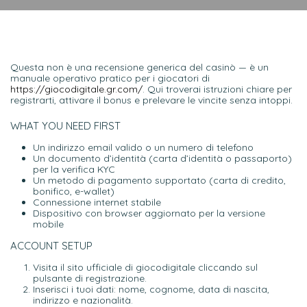
Questa non è una recensione generica del casinò — è un
manuale operativo pratico per i giocatori di
https://giocodigitale.gr.com/
. Qui troverai istruzioni chiare per
registrarti, attivare il bonus e prelevare le vincite senza intoppi.
WHAT YOU NEED FIRST
Un indirizzo email valido o un numero di telefono
Un documento d’identità (carta d’identità o passaporto)
per la verifica KYC
Un metodo di pagamento supportato (carta di credito,
bonifico, e-wallet)
Connessione internet stabile
Dispositivo con browser aggiornato per la versione
mobile
ACCOUNT SETUP
Visita il sito ufficiale di giocodigitale cliccando sul
pulsante di registrazione.
Inserisci i tuoi dati: nome, cognome, data di nascita,
indirizzo e nazionalità.