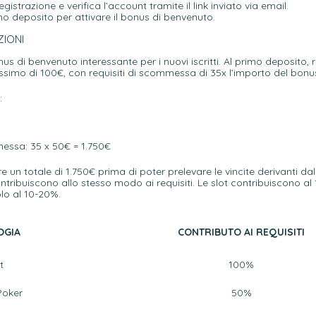
istrazione e verifica l’account tramite il link inviato via email.
imo deposito per attivare il bonus di benvenuto.
IONI
us di benvenuto interessante per i nuovi iscritti. Al primo deposito, 
simo di 100€, con requisiti di scommessa di 35x l’importo del bonu
:
essa: 35 x 50€ = 1.750€
un totale di 1.750€ prima di poter prelevare le vincite derivanti da
contribuiscono allo stesso modo ai requisiti. Le slot contribuiscono al
lo al 10-20%.
OGIA
CONTRIBUTO AI REQUISITI
t
100%
Poker
50%