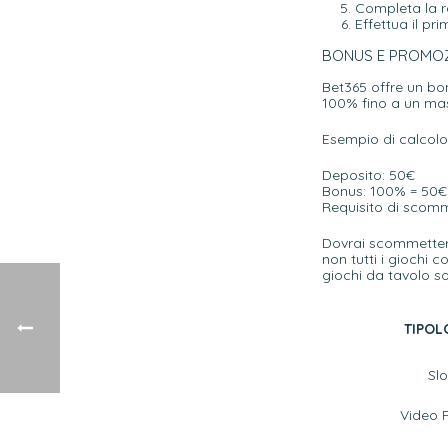
Completa la reg
Effettua il pr
BONUS E PROMOZ
Bet365 offre un bon
100% fino a un mas
Esempio di calcolo
Deposito: 50€
Bonus: 100% = 50€
Requisito di scomm
Dovrai scommettere 
non tutti i giochi 
giochi da tavolo so
TIPOL
Slo
Video 