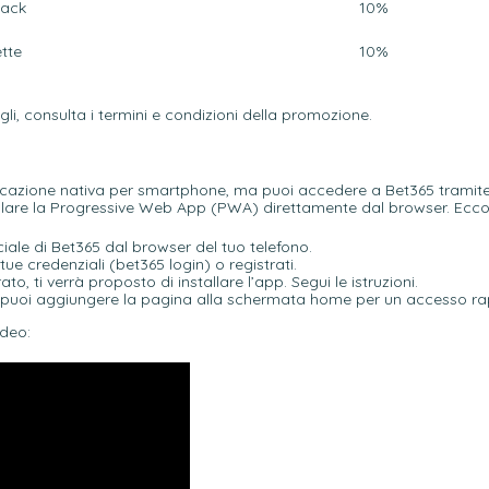
jack
10%
tte
10%
li, consulta i termini e condizioni della promozione.
icazione nativa per smartphone, ma puoi accedere a Bet365 tramite 
allare la Progressive Web App (PWA) direttamente dal browser. Ecc
ficiale di Bet365 dal browser del tuo telefono.
tue credenziali (bet365 login) o registrati.
to, ti verrà proposto di installare l’app. Segui le istruzioni.
a, puoi aggiungere la pagina alla schermata home per un accesso ra
ideo: