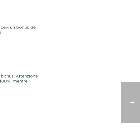
ricevi un bonus del
s.
l bonus. Attenzione:
 100%, mentre i