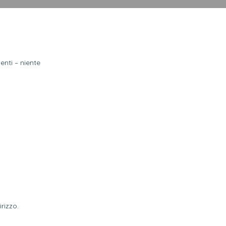
nti – niente
rizzo.