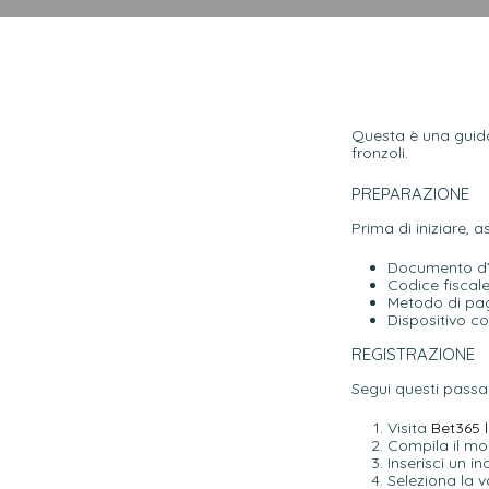
Questa è una guida
fronzoli.
PREPARAZIONE
Prima di iniziare, 
Documento d’i
Codice fiscal
Metodo di pag
Dispositivo co
REGISTRAZIONE
Segui questi passag
Visita
Bet365 l
Compila il mod
Inserisci un i
Seleziona la v