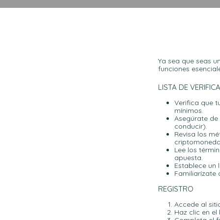
Ya sea que seas un
funciones esencial
LISTA DE VERIFIC
Verifica que t
mínimos.
Asegúrate de 
conducir).
Revisa los mé
criptomoneda
Lee los térmi
apuesta.
Establece un 
Familiarízate 
REGISTRO
Accede al sit
Haz clic en el