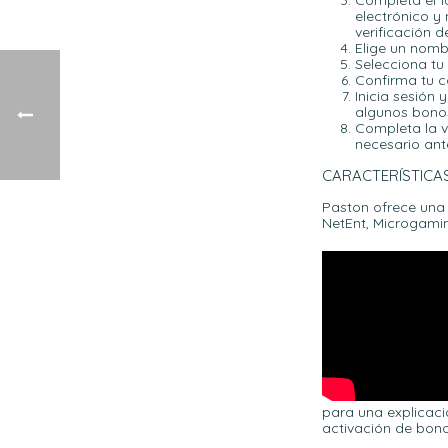
Completa el f
electrónico y
verificación d
Elige un nomb
Selecciona tu
Confirma tu c
Inicia sesión 
algunos bonos
Completa la v
necesario ante
CARACTERÍSTICA
Paston ofrece una
NetEnt, Microgaming
para una explicació
activación de bono