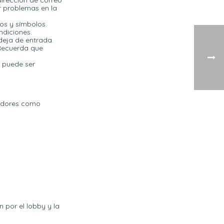
dirección de correo
ar problemas en la
os y símbolos.
ndiciones.
ndeja de entrada.
. Recuerda que
o puede ser
eedores como
n por el lobby y la