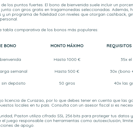
de los puntos fuertes. El bono de bienvenida suele incluir un porcen
o, junto con giros gratis en tragamonedas seleccionadas. Además,
 y un programa de fidelidad con niveles que otorgan cashback, gir
personal.
na tabla comparativa de los bonos más populares:
DE BONO
MONTO MÁXIMO
REQUISITOS
bienvenida
Hasta 1000 €
35x el
carga semanal
Hasta 500 €
30x (bono 
s sin depósito
50 giros
40x las 
jo licencia de Curazao, por lo que debes tener en cuenta que las 
uestos locales en tu país. Consulta con un asesor fiscal si es necesa
ridad, Paston utiliza cifrado SSL 256 bits para proteger tus datos 
el juego responsable con herramientas como autoexclusión, límite
aciones de apoyo.