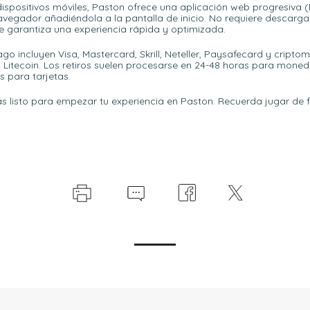
ispositivos móviles, Paston ofrece una aplicación web progresiva
navegador añadiéndola a la pantalla de inicio. No requiere descarg
ue garantiza una experiencia rápida y optimizada.
o incluyen Visa, Mastercard, Skrill, Neteller, Paysafecard y crip
y Litecoin. Los retiros suelen procesarse en 24-48 horas para moned
s para tarjetas.
ás listo para empezar tu experiencia en Paston. Recuerda jugar de