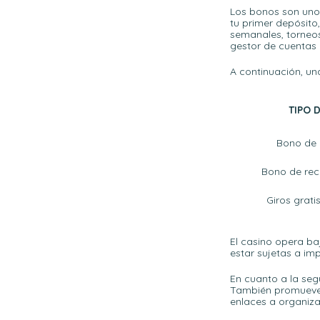
Los bonos son uno 
tu primer depósit
semanales, torneos
gestor de cuentas 
A continuación, u
TIPO 
Bono de 
Bono de re
Giros grati
El casino opera ba
estar sujetas a imp
En cuanto a la segu
También promueve 
enlaces a organiz