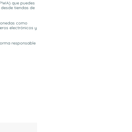
 (PWA) que puedes
a desde tiendas de
tomonedas como
eros electrónicos y
 forma responsable