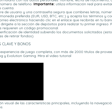
ormulario con tus datos personales: nombre, fecha de nacimiento, 
 número de teléfono.
Importante:
utiliza información real para evit
e cuenta.
re de usuario y una contraseña segura que combines letras, númer
 moneda preferida (EUR, USD, BTC, etc.) y acepta los términos y co
orreo electrónico haciendo clic en el enlace que recibirás en tu ba
y dirígete a la sección de depósitos para realizar tu primer ingreso
 requieren un código promocional.
erificación de identidad subiendo los documentos solicitados (est
s de retirar fondos).
S CLAVE Y BONOS
 experiencia de juego completa, con más de 2000 títulos de prov
 y Evolution Gaming. Mira el video tutorial
n visual de las características principales, incluyendo la navegació
s.