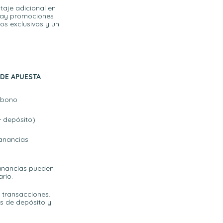
taje adicional en
 hay promociones
os exclusivos y un
 DE APUESTA
 bono
+ depósito)
ganancias
ganancias pueden
rio.
y transacciones.
s de depósito y