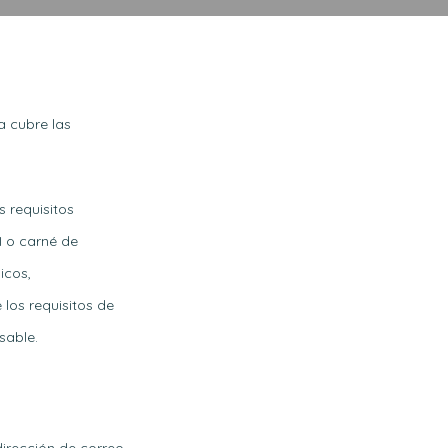
ía cubre las
s requisitos
I o carné de
icos,
los requisitos de
sable.