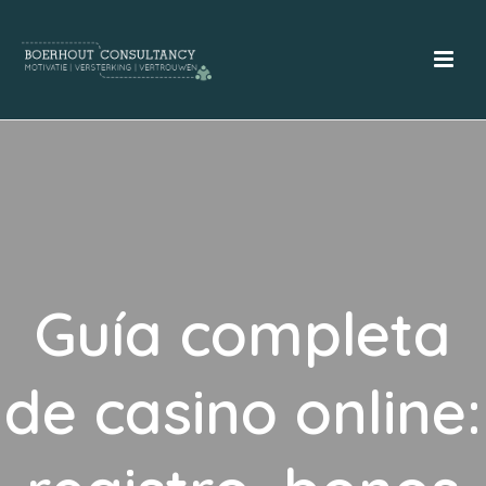
Guía completa
de casino online: