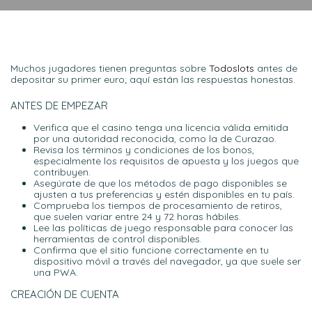
Muchos jugadores tienen preguntas sobre
Todoslots
antes de
depositar su primer euro; aquí están las respuestas honestas.
ANTES DE EMPEZAR
Verifica que el casino tenga una licencia válida emitida
por una autoridad reconocida, como la de Curazao.
Revisa los términos y condiciones de los bonos,
especialmente los requisitos de apuesta y los juegos que
contribuyen.
Asegúrate de que los métodos de pago disponibles se
ajusten a tus preferencias y estén disponibles en tu país.
Comprueba los tiempos de procesamiento de retiros,
que suelen variar entre 24 y 72 horas hábiles.
Lee las políticas de juego responsable para conocer las
herramientas de control disponibles.
Confirma que el sitio funcione correctamente en tu
dispositivo móvil a través del navegador, ya que suele ser
una PWA.
CREACIÓN DE CUENTA