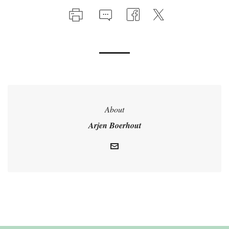
About
Arjen Boerhout