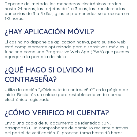
Depende del método: los monederos electrónicos tardan
hasta 24 horas, las tarjetas de 1 a 3 días, las transferencias
bancarias de 3 a 5 días, y las criptomonedas se procesan en
1-2 horas.
¿HAY APLICACIÓN MÓVIL?
El casino no dispone de aplicación nativa, pero su sitio web
está completamente optimizado para dispositivos móviles y
funciona como una Progressive Web App (PWA) que puedes
agregar a la pantalla de inicio.
¿QUÉ HAGO SI OLVIDO MI
CONTRASEÑA?
Utiliza la opción “¿Olvidaste tu contraseña?” en la página de
inicio. Recibirás un enlace para restablecerla en tu correo
electrónico registrado.
¿CÓMO VERIFICO MI CUENTA?
Envía una copia de tu documento de identidad (DNI,
pasaporte) y un comprobante de domicilio reciente a través
del portal de verificación. El proceso toma hasta 48 horas.