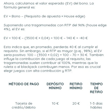
Ahora, calculamos el valor esperado (EV) del bono. La
fórmula general es:
EV = Bono – (Requisito de apuesta × House edge)
Suponiendo una tragamonedas con RTP del 96% (house edge
4%), el EV es:
EV = 100 € – (3500 € × 0,04) = 100 € – 140 € = -40 €
Esto indica que, en promedio, perderás 40 € al cumplir el
requisito. Sin embargo, si el RTP es mayor (p.ej., 98%), el EV
sería positivo: 100 – (3500 × 0,02) = 100 – 70 = 30 €. También
influye la contribución de cada juego al requisito; las
tragamonedas suelen contribuir al 100%, mientras que la
ruleta o el blackjack contribuyen menos. Por eso es crucial
elegir juegos con alta contribución y RTP.
MÉTODO DE PAGO
DEPÓSITO
RETIRO
TIEMPO
MÍNIMO
MÍNIMO
DE
RETIRO
Tarjeta de
10 €
20 €
1-3 días
crédito/débito
hábiles