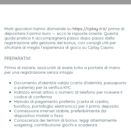
Molti giocatori hanno domande su
https://cplay-it.it/
prima di
depositare il primo euro — ecco le risposte oneste. Questa
guida pratica ti accompagnerà passo dopo passo dalla
registrazione alla gestione del bonus, con consigli utili per
sfruttare al meglio l’esperienza di gioco su Cplay Casino.
PREPARATIVI
Prima di iniziare, assicurati di avere tutto a portata di mano
per una registrazione senza intoppi:
Documento d’identità valido (carta d’identità, passaporto
o patente) per la verifica KYC.
Indirizzo email attivo o numero di telefono per ricevere il
codice di conferma.
Metodo di pagamento preferito (carta di credito,
bonifico, portafoglio elettronico) per il primo deposito.
Connessione internet stabile, preferibilmente da
dispositivo mobile o fisso.
Conoscenza dei termini di bonus: leggi attentamente
wagering, contribuzione giochi e scadenza.