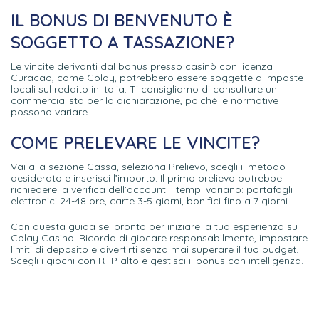
IL BONUS DI BENVENUTO È
SOGGETTO A TASSAZIONE?
Le vincite derivanti dal bonus presso casinò con licenza
Curacao, come Cplay, potrebbero essere soggette a imposte
locali sul reddito in Italia. Ti consigliamo di consultare un
commercialista per la dichiarazione, poiché le normative
possono variare.
COME PRELEVARE LE VINCITE?
Vai alla sezione Cassa, seleziona Prelievo, scegli il metodo
desiderato e inserisci l’importo. Il primo prelievo potrebbe
richiedere la verifica dell’account. I tempi variano: portafogli
elettronici 24-48 ore, carte 3-5 giorni, bonifici fino a 7 giorni.
Con questa guida sei pronto per iniziare la tua esperienza su
Cplay Casino. Ricorda di giocare responsabilmente, impostare
limiti di deposito e divertirti senza mai superare il tuo budget.
Scegli i giochi con RTP alto e gestisci il bonus con intelligenza.