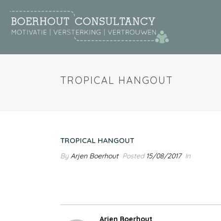
TROPICAL HANGOUT
TROPICAL HANGOUT
By
Arjen Boerhout
Posted
15/08/2017
In
Arjen Boerhout