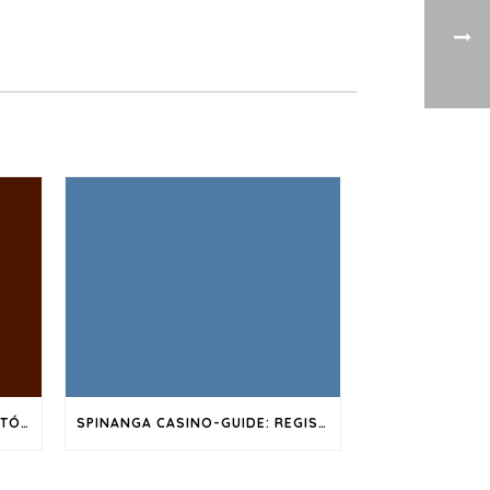
GYAKORLATI KASZINÓ ÚTMUTATÓ – REGISZTRÁCIÓTÓL A KIFIZETÉSIG
SPINANGA CASINO-GUIDE: REGISTRERING, BONUS, UTTAK OG SIKKERHET