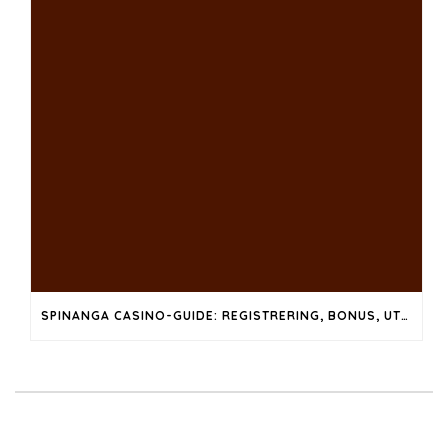
SPINANGA CASINO-GUIDE: REGISTRERING, BONUS, UTTAK OG SIKKERHET