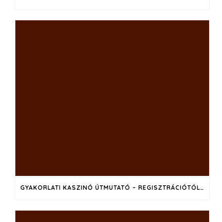
GYAKORLATI KASZINÓ ÚTMUTATÓ – REGISZTRÁCIÓTÓL A KIFIZETÉSIG