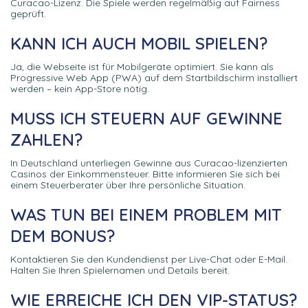
Curacao-Lizenz. Die Spiele werden regelmäßig auf Fairness
geprüft.
KANN ICH AUCH MOBIL SPIELEN?
Ja, die Webseite ist für Mobilgeräte optimiert. Sie kann als
Progressive Web App (PWA) auf dem Startbildschirm installiert
werden – kein App-Store nötig.
MUSS ICH STEUERN AUF GEWINNE
ZAHLEN?
In Deutschland unterliegen Gewinne aus Curacao-lizenzierten
Casinos der Einkommensteuer. Bitte informieren Sie sich bei
einem Steuerberater über Ihre persönliche Situation.
WAS TUN BEI EINEM PROBLEM MIT
DEM BONUS?
Kontaktieren Sie den Kundendienst per Live-Chat oder E-Mail.
Halten Sie Ihren Spielernamen und Details bereit.
WIE ERREICHE ICH DEN VIP-STATUS?