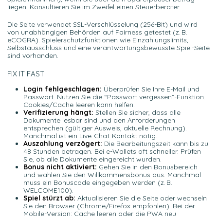
liegen. Konsultieren Sie im Zweifel einen Steuerberater.
Die Seite verwendet SSL-Verschlüsselung (256-Bit) und wird
von unabhängigen Behörden auf Fairness getestet (z. B.
eCOGRA). Spielerschutzfunktionen wie Einzahlungslimits,
Selbstausschluss und eine verantwortungsbewusste Spiel-Seite
sind vorhanden.
FIX IT FAST
Login fehlgeschlagen:
Überprüfen Sie Ihre E-Mail und
Passwort. Nutzen Sie die “Passwort vergessen”-Funktion.
Cookies/Cache leeren kann helfen.
Verifizierung hängt:
Stellen Sie sicher, dass alle
Dokumente lesbar sind und den Anforderungen
entsprechen (gültiger Ausweis, aktuelle Rechnung).
Manchmal ist ein Live-Chat-Kontakt nötig.
Auszahlung verzögert:
Die Bearbeitungszeit kann bis zu
48 Stunden betragen. Bei e-Wallets oft schneller. Prüfen
Sie, ob alle Dokumente eingereicht wurden.
Bonus nicht aktiviert:
Gehen Sie in den Bonusbereich
und wählen Sie den Willkommensbonus aus. Manchmal
muss ein Bonuscode eingegeben werden (z. B.
WELCOME100).
Spiel stürzt ab:
Aktualisieren Sie die Seite oder wechseln
Sie den Browser (Chrome/Firefox empfohlen). Bei der
Mobile-Version: Cache leeren oder die PWA neu