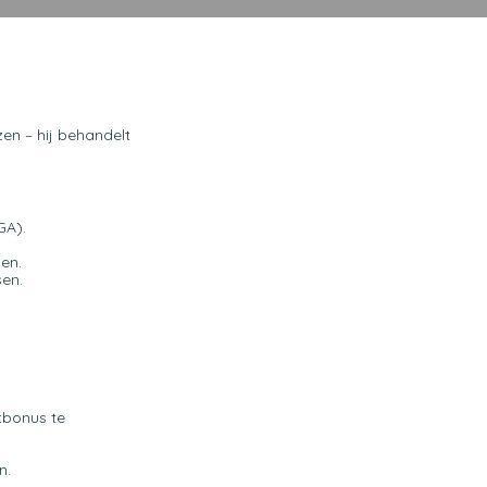
zen – hij behandelt
GA).
en.
sen.
tbonus te
n.