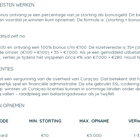
REISTEN WERKEN
nus ontvang je een percentage van je storting als bonusgeld. Dit 
en voordat je winsten kunt opnemen. De formule is: (storting + bonus)
ltijd zelf na.
100 en ontvang een 100% bonus t/m €100. De inzetvereiste is 35× (st
e omzet: (€100 + €100) × 35 = €7.000. Als je een gemiddeld uitbet
verlies je tijdens het vrijspelen circa 4% van €7.000 = €280. Houd h
ENTIES
et een vergunning van de overheid van Curaçao. Dat betekent dat h
rlijk spel en financiële administratie. De site gebruikt SSL-coderin
p: winsten uit Curaçao-licenties kunnen in sommige landen onder d
vallen – raadpleeg een belastingadviseur als je twijfelt.
N OPNEMEN
ODE
MIN. STORTING
MAX. OPNAME
VERW
card
€10
€5.000
1-