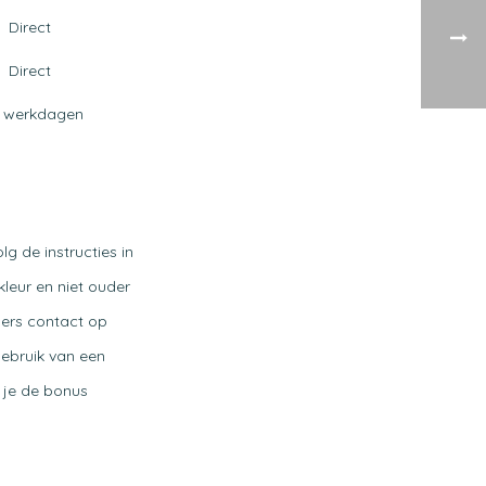
Direct
Direct
5 werkdagen
g de instructies in
kleur en niet ouder
ders contact op
ebruik van een
 je de bonus