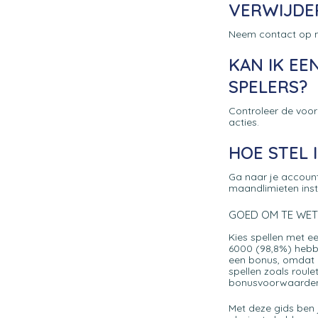
VERWIJDE
Neem contact op met
KAN IK E
SPELERS?
Controleer de voor
acties.
HOE STEL 
Ga naar je account
maandlimieten inste
GOED OM TE WET
Kies spellen met e
6000 (98,8%) hebbe
een bonus, omdat d
spellen zoals roul
bonusvoorwaarden
Met deze gids ben 