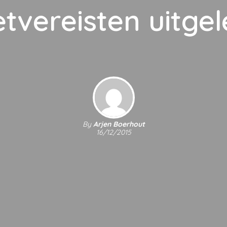
etvereisten uitge
By
Arjen Boerhout
16/12/2015