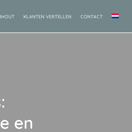
RHOUT
KLANTEN VERTELLEN
CONTACT
:
ie en