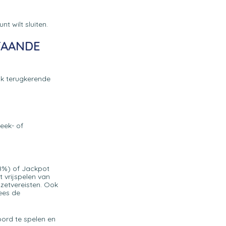
t wilt sluiten.
TAANDE
ok terugkerende
eek- of
98%) of Jackpot
 vrijspelen van
zetvereisten. Ook
ees de
oord te spelen en