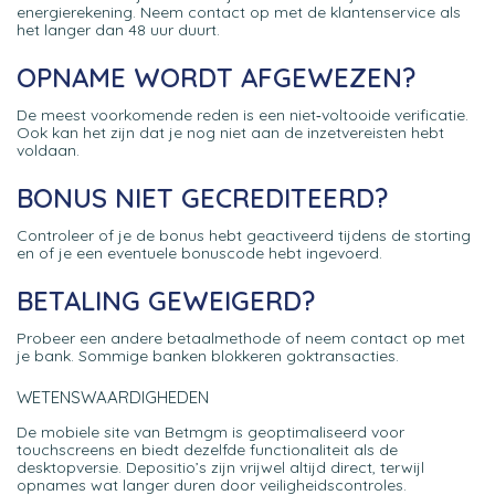
energierekening. Neem contact op met de klantenservice als
het langer dan 48 uur duurt.
OPNAME WORDT AFGEWEZEN?
De meest voorkomende reden is een niet‑voltooide verificatie.
Ook kan het zijn dat je nog niet aan de inzetvereisten hebt
voldaan.
BONUS NIET GECREDITEERD?
Controleer of je de bonus hebt geactiveerd tijdens de storting
en of je een eventuele bonuscode hebt ingevoerd.
BETALING GEWEIGERD?
Probeer een andere betaalmethode of neem contact op met
je bank. Sommige banken blokkeren goktransacties.
WETENSWAARDIGHEDEN
De mobiele site van Betmgm is geoptimaliseerd voor
touchscreens en biedt dezelfde functionaliteit als de
desktopversie. Depositio’s zijn vrijwel altijd direct, terwijl
opnames wat langer duren door veiligheidscontroles.