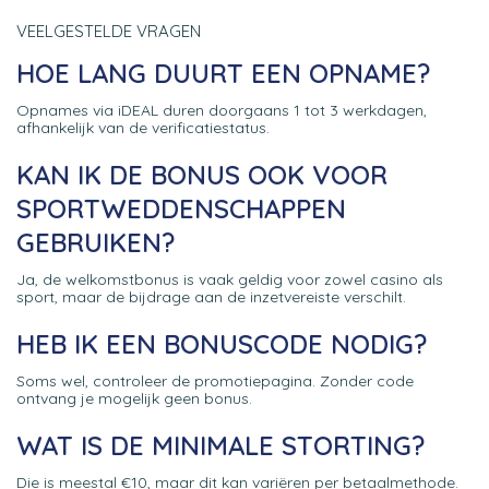
VEELGESTELDE VRAGEN
HOE LANG DUURT EEN OPNAME?
Opnames via iDEAL duren doorgaans 1 tot 3 werkdagen,
afhankelijk van de verificatiestatus.
KAN IK DE BONUS OOK VOOR
SPORTWEDDENSCHAPPEN
GEBRUIKEN?
Ja, de welkomstbonus is vaak geldig voor zowel casino als
sport, maar de bijdrage aan de inzetvereiste verschilt.
HEB IK EEN BONUSCODE NODIG?
Soms wel, controleer de promotiepagina. Zonder code
ontvang je mogelijk geen bonus.
WAT IS DE MINIMALE STORTING?
Die is meestal €10, maar dit kan variëren per betaalmethode.