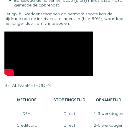
Bonuswaarde na verlies: €200 (start) minus €120 = €80
gemiddelde opbrengst.
Let op: bij weddenschappen op betmgm sports kan de
bijdrage aan de inzetvereiste lager zijn (bijv. 50%), waardoor
het langer duurt om vrij te spelen.
BETALINGSMETHODEN
METHODE
STORTINGSTIJD
OPNAMETIJD
iDEAL
Direct
1–3 werkdagen
Creditcard
Direct
2–5 werkdagen