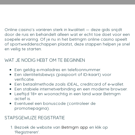
Online casino’s variëren sterk in kwaliteit — deze gids snijdt
door de ruis en behandelt alleen wat er echt toe doet voor een
soepele ervaring. Of je nu in het betmgm online casino speelt
of sportweddenschappen plaatst, deze stappen helpen je snel
en veilig te starten.
WAT JE NODIG HEBT OM TE BEGINNEN
Een geldig e‑mailadres en telefoonnummer.
Een identiteitsbewijs (paspoort of ID‑kaart) voor
verificatie.
Een betaalmethode zoals iDEAL, creditcard of e‑wallet.
Een stabiele internetverbinding en een moderne browser.
Leeftijd 18+ en woonachtig in een land waar Betmgm
actief is.
Eventueel een bonuscode (controleer de
promotiepagina).
STAPSGEWIJZE REGISTRATIE
Bezoek de website van
Betmgm app
en klik op
‘Registreren’.