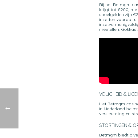
Bij het Betmgm cas
krijgt tot €200, me
speelgelden zijn €
inzetten voordat u
inzetvermenigvuldig
meetellen. Gokkaste
VEILIGHEID & LICE
Het Betmgm casino 
in Nederland belas
versleuteling en s
STORTINGEN & O
Betmgm biedt diver