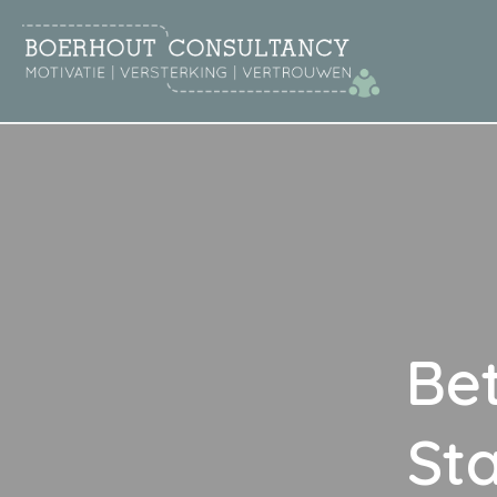
Be
St