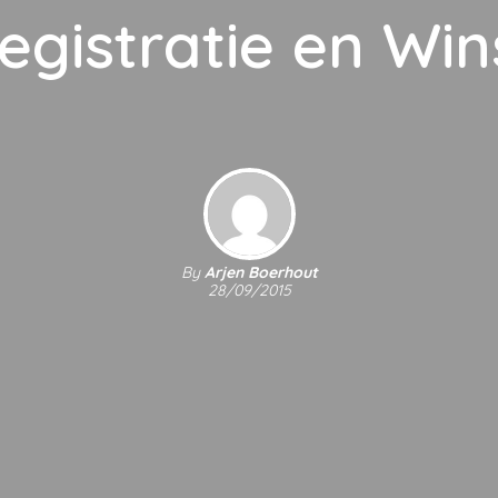
egistratie en Win
By
Arjen Boerhout
28/09/2015