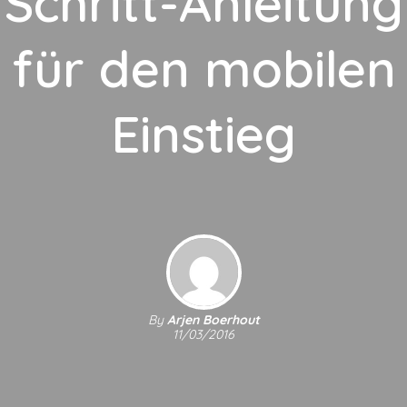
Schritt-Anleitung
für den mobilen
Einstieg
By
Arjen Boerhout
11/03/2016