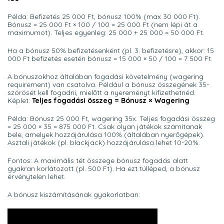
Példa: Befizetés 25 000 Ft, bónusz 100% (max 30 000 Ft).
Bónusz = 25 000 Ft × 100 / 100 = 25 000 Ft (nem lépi át a
maximumot). Teljes egyenleg: 25 000 + 25 000 = 50 000 Ft.
Ha a bónusz 50% befizetésenként (pl. 3. befizetésre), akkor: 15
000 Ft befizetés esetén bónusz = 15 000 × 50 / 100 = 7 500 Ft.
A bónuszokhoz általában fogadási követelmény (wagering
requirement) van csatolva. Például a bónusz összegének 35-
szörösét kell fogadni, mielőtt a nyereményt kifizethetnéd.
Képlet:
Teljes fogadási összeg = Bónusz × Wagering
Példa: Bónusz 25 000 Ft, wagering 35x. Teljes fogadási összeg
= 25 000 × 35 = 875 000 Ft. Csak olyan játékok számítanak
bele, amelyek hozzájárulása 100% (általában nyerőgépek).
Asztali játékok (pl. blackjack) hozzájárulása lehet 10-20%.
Fontos: A maximális tét összege bónusz fogadás alatt
gyakran korlátozott (pl. 500 Ft). Ha ezt túlléped, a bónusz
érvénytelen lehet.
A bónusz kiszámításának gyakorlatban: