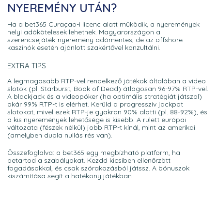
NYEREMÉNY UTÁN?
Ha a bet365 Curaçao-i licenc alatt működik, a nyeremények
helyi adókötelesek lehetnek. Magyarországon a
szerencsejáték-nyeremény adómentes, de az offshore
kaszinók esetén ajánlott szakértővel konzultálni.
EXTRA TIPS
A legmagasabb RTP-vel rendelkező játékok általában a video
slotok (pl. Starburst, Book of Dead) átlagosan 96-97% RTP-vel.
A blackjack és a videopóker (ha optimális stratégiát játszol)
akár 99% RTP-t is elérhet. Kerüld a progresszív jackpot
slotokat, mivel ezek RTP-je gyakran 90% alatti (pl. 88-92%), és
a kis nyeremények lehetősége is kisebb. A rulett európai
változata (fészek nélkül) jobb RTP-t kínál, mint az amerikai
(amelyben dupla nullás rés van).
Összefoglalva: a bet365 egy megbízható platform, ha
betartod a szabályokat. Kezdd kicsiben ellenőrzött
fogadásokkal, és csak szórakozásból játssz. A bónuszok
kiszámítása segít a hatékony játékban.