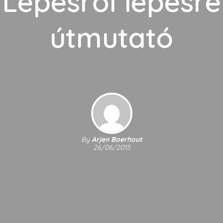
Lépésről lépésre
útmutató
By
Arjen Boerhout
26/06/2015