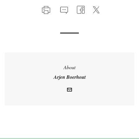
About
Arjen Boerhout