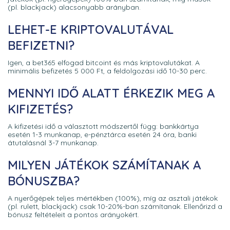
(pl. blackjack) alacsonyabb arányban.
LEHET-E KRIPTOVALUTÁVAL
BEFIZETNI?
Igen, a bet365 elfogad bitcoint és más kriptovalutákat. A
minimális befizetés 5 000 Ft, a feldolgozási idő 10-30 perc.
MENNYI IDŐ ALATT ÉRKEZIK MEG A
KIFIZETÉS?
A kifizetési idő a választott módszertől függ: bankkártya
esetén 1-3 munkanap, e-pénztárca esetén 24 óra, banki
átutalásnál 3-7 munkanap.
MILYEN JÁTÉKOK SZÁMÍTANAK A
BÓNUSZBA?
A nyerőgépek teljes mértékben (100%), míg az asztali játékok
(pl. rulett, blackjack) csak 10-20%-ban számítanak. Ellenőrizd a
bónusz feltételeit a pontos arányokért.