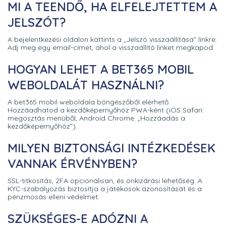
MI A TEENDŐ, HA ELFELEJTETTEM A
JELSZÓT?
A bejelentkezési oldalon kattints a „Jelszó visszaállítása” linkre.
Adj meg egy email-címet, ahol a visszaállító linket megkapod.
HOGYAN LEHET A BET365 MOBIL
WEBOLDALÁT HASZNÁLNI?
A bet365 mobil weboldala böngészőből elérhető.
Hozzáadhatod a kezdőképernyőhöz PWA-ként (iOS Safari:
megosztás menüből, Android Chrome: „Hozzáadás a
kezdőképernyőhöz”).
MILYEN BIZTONSÁGI INTÉZKEDÉSEK
VANNAK ÉRVÉNYBEN?
SSL-titkosítás, 2FA opcionálisan, és önkizárási lehetőség. A
KYC-szabályozás biztosítja a játékosok azonosítását és a
pénzmosás elleni védelmet.
SZÜKSÉGES-E ADÓZNI A