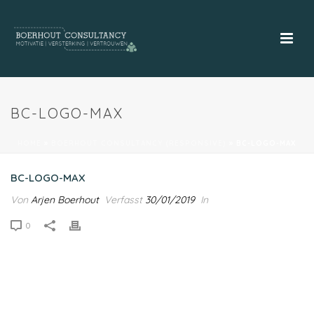
BC-LOGO-MAX
HOME
»
BOERHOUT CONSULTANCY (RESPONSIVE)
»
BC-LOGO-MAX
BC-LOGO-MAX
Von
Arjen Boerhout
Verfasst
30/01/2019
In
0